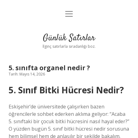
menüyü
Anasayfa
aç
Gizlilik Politikası
Günlük Satırlar
Yasal Uyarı
İlginç satırlarla sıradanlığı boz.
Hakkımızda
5. sınıfta organel nedir ?
Tarih: Mayıs 14, 2026
5. Sınıf Bitki Hücresi Nedir?
Eskişehir’de üniversitede çalışırken bazen
öğrencilerle sohbet ederken aklıma geliyor: “Acaba
5. sınıftaki bir çocuk bitki hücresini nasıl hayal eder?”
O yüzden bugün 5. sınıf bitki hücresi nedir sorusuna
hem bilimsel hem de anlaşılır bir şekilde bakalım.