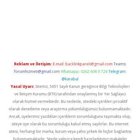
iriş
Reklam ve İletişim:
E-mail:
backlinkpaneli@gmail.com
Teams:
forumhizmeti@gmail.com
Whatsapp: 0262 606 0 726
Telegram:
@karabul
Yasal Uyarı:
Sitemiz, 5651 Sayılı Kanun gereğince Bilgi Teknolojileri
ve İletişim Kurumu (BTK) tarafından onaylanmış bir Yer Sağlayıcı
olarak hizmet vermektedir. Bu nedenle, sitedeki içerikleri proaktif
olarak denetleme veya araştırma yükümlülüğümüz bulunmamaktadır.
Ancak, üyelerimiz yazdıkları içeriklerin sorumluluğunu taşımakta olup,
siteye üye olarak bu sorumluluğu kabul etmiş sayılırlar. Bu internet
sitesi, herhangi bir marka, kurum veya şahıs şirketi ile hiçbir bağlantısı
bulunmamaktadır. Sitede yalnızca kendi hazırladığımız makaleler