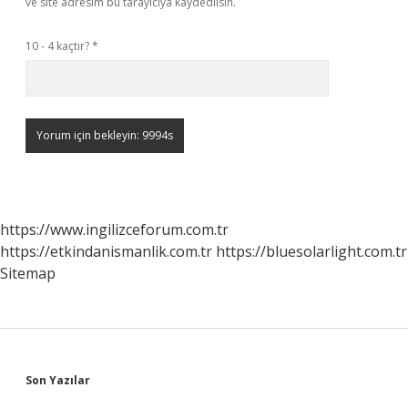
ve site adresim bu tarayıcıya kaydedilsin.
10 - 4 kaçtır?
*
https://www.ingilizceforum.com.tr
https://etkindanismanlik.com.tr
https://bluesolarlight.com.tr
Sitemap
Sidebar
Son Yazılar