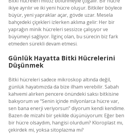
Bitki hücreleri mitoz bölünmeyle çoğalır. Bir hücre
ikiye ayrılır ve iki yeni hücre oluşur. Bitkiler böylece
büyür, yeni yapraklar açar, gövde uzar. Mesela
bahçedeki çiçekleri izlerken aklıma gelir: Her bir
yaprağın minik hücreleri sessizce çalışıyor ve
büyümeyi sağlıyor. İlginç olan, bu sürecin biz fark
etmeden sürekli devam etmesi.
Günlük Hayatta Bitki Hücrelerini
Düşünmek
Bitki hücreleri sadece mikroskop altında değil,
günlük hayatımızda da bize ilham verebilir. Sabah
kahvemi alırken pencere önündeki saksı bitkisine
bakıyorum ve “Senin içinde milyonlarca hücre var,
sen bana enerji veriyorsun” diyorum kendi kendime.
Bazen de mizahi bir şekilde düşünüyorum: Eğer ben
bir hücre olsaydım, hangisi olurdum? Kloroplast mı,
çekirdek mi, yoksa sitoplazma mı?