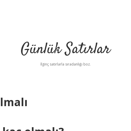
Günlük Satırlar
İlginç satırlarla sıradanlığı boz.
lmalı