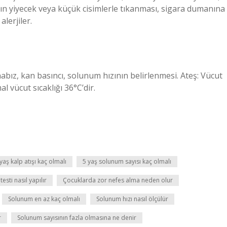
rının yiyecek veya küçük cisimlerle tıkanması, sigara dumanına
lerjiler.
abız, kan basıncı, solunum hızının belirlenmesi. Ateş: Vücut
 vücut sıcaklığı 36°C’dir.
yaş kalp atışı kaç olmalı
5 yaş solunum sayısı kaç olmalı
sti nasıl yapılır
Çocuklarda zor nefes alma neden olur
Solunum en az kaç olmalı
Solunum hızı nasıl ölçülür
r
Solunum sayısının fazla olmasına ne denir