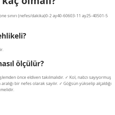
 kaç olmalı?
ne sınırı (nefes/dakika)0-2 ay40-60603-11 ay25-40501-5
hlikeli?
r.
asıl ölçülür?
 İşlemden önce eldiven takılmalıdır. ✓ Kol, nabzı sayıyormuş
ralığı bir nefes olarak sayılır. ✓ Göğsün yükselip alçaldığı
melidir.