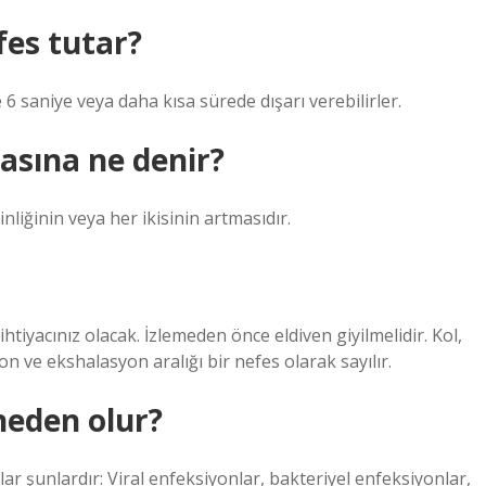
fes tutar?
e 6 saniye veya daha kısa sürede dışarı verebilirler.
asına ne denir?
liğinin veya her ikisinin artmasıdır.
htiyacınız olacak. İzlemeden önce eldiven giyilmelidir. Kol,
n ve ekshalasyon aralığı bir nefes olarak sayılır.
neden olur?
ar şunlardır: Viral enfeksiyonlar, bakteriyel enfeksiyonlar,