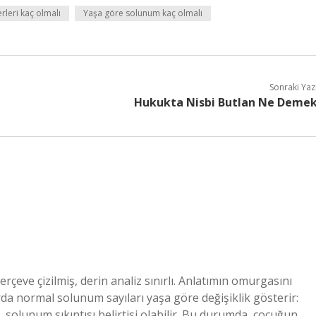
rleri kaç olmalı
Yaşa göre solunum kaç olmalı
Sonraki Yaz
Hukukta Nisbi Butlan Ne Deme
çeve çizilmiş, derin analiz sınırlı. Anlatımın omurgasını
da normal solunum sayıları yaşa göre değişiklik gösterir:
solunum sıkıntısı belirtisi olabilir. Bu durumda, çocuğun