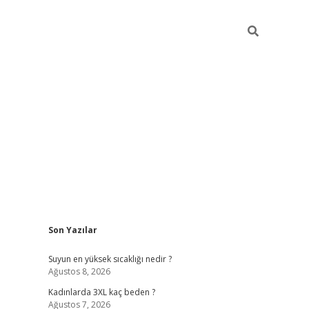
Sidebar
Son Yazılar
vdcasino giriş
Suyun en yüksek sıcaklığı nedir ?
Ağustos 8, 2026
Kadınlarda 3XL kaç beden ?
Ağustos 7, 2026