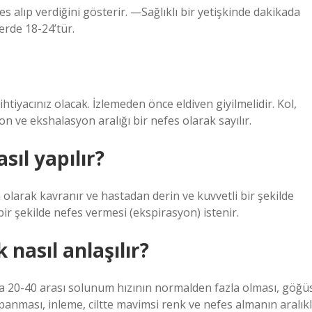
s alıp verdiğini gösterir. —Sağlıklı bir yetişkinde dakikada
rde 18-24’tür.
htiyacınız olacak. İzlemeden önce eldiven giyilmelidir. Kol,
n ve ekshalasyon aralığı bir nefes olarak sayılır.
ıl yapılır?
m olarak kavranır ve hastadan derin ve kuvvetli bir şekilde
bir şekilde nefes vermesi (ekspirasyon) istenir.
 nasıl anlaşılır?
da 20-40 arası solunum hızının normalden fazla olması, göğü
kapanması, inleme, ciltte mavimsi renk ve nefes almanın aralıkl