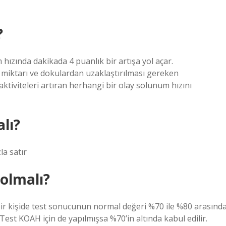
?
um hızında dakikada 4 puanlık bir artışa yol açar.
miktarı ve dokulardan uzaklaştırılması gereken
ktiviteleri artıran herhangi bir olay solunum hızını
lı?
la satır
 olmalı?
 bir kişide test sonucunun normal değeri %70 ile %80 arasınd
 Test KOAH için de yapılmışsa %70’in altında kabul edilir.