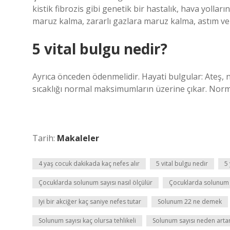
kistik fibrozis gibi genetik bir hastalık, hava yolla
maruz kalma, zararlı gazlara maruz kalma, astım ve a
5 vital bulgu nedir?
Ayrıca önceden ödenmelidir. Hayati bulgular: Ateş, n
sıcaklığı normal maksimumların üzerine çıkar. Normal
Tarih:
Makaleler
4 yaş cocuk dakikada kaç nefes alır
5 vital bulgu nedir
5 
Çocuklarda solunum sayısı nasıl ölçülür
Çocuklarda solunum te
Iyi bir akciğer kaç saniye nefes tutar
Solunum 22 ne demek
Solunum sayısı kaç olursa tehlikeli
Solunum sayısı neden arta