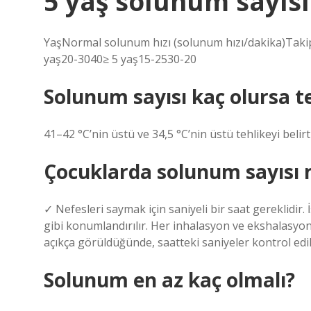
5 yaş solunum sayısı
YaşNormal solunum hızı (solunum hızı/dakika)Takip
yaş20-3040≥ 5 yaş15-2530-20
Solunum sayısı kaç olursa te
41–42 °C’nin üstü ve 34,5 °C’nin üstü tehlikeyi belirti
Çocuklarda solunum sayısı n
✓ Nefesleri saymak için saniyeli bir saat gereklidir.
gibi konumlandırılır. Her inhalasyon ve ekshalasyon a
açıkça görüldüğünde, saatteki saniyeler kontrol edil
Solunum en az kaç olmalı?