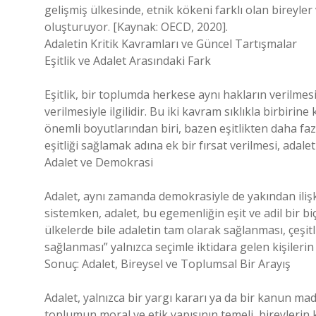
gelişmiş ülkesinde, etnik kökeni farklı olan bireyle
oluşturuyor. [Kaynak: OECD, 2020].
Adaletin Kritik Kavramları ve Güncel Tartışmalar
Eşitlik ve Adalet Arasındaki Fark
Eşitlik, bir toplumda herkese aynı hakların verilmes
verilmesiyle ilgilidir. Bu iki kavram sıklıkla birbirine
önemli boyutlarından biri, bazen eşitlikten daha faz
eşitliği sağlamak adına ek bir fırsat verilmesi, adaleti
Adalet ve Demokrasi
Adalet, aynı zamanda demokrasiyle de yakından ilişk
sistemken, adalet, bu egemenliğin eşit ve adil bir 
ülkelerde bile adaletin tam olarak sağlanması, çeşit
sağlanması” yalnızca seçimle iktidara gelen kişiler
Sonuç: Adalet, Bireysel ve Toplumsal Bir Arayış
Adalet, yalnızca bir yargı kararı ya da bir kanun ma
toplumun moral ve etik yapısının temeli, bireylerin