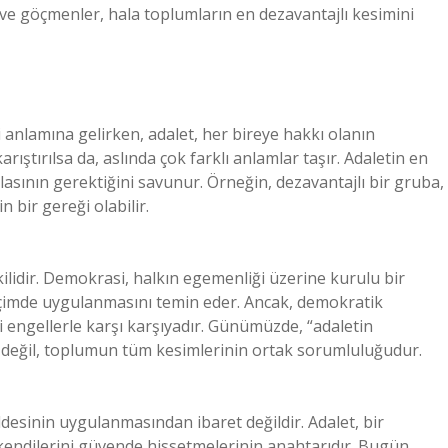
r ve göçmenler, hala toplumların en dezavantajlı kesimini
i anlamına gelirken, adalet, her bireye hakkı olanın
 karıştırılsa da, aslında çok farklı anlamlar taşır. Adaletin en
lasının gerektiğini savunur. Örneğin, dezavantajlı bir gruba,
n bir gereği olabilir.
ilidir. Demokrasi, halkın egemenliği üzerine kurulu bir
biçimde uygulanmasını temin eder. Ancak, demokratik
li engellerle karşı karşıyadır. Günümüzde, “adaletin
in değil, toplumun tüm kesimlerinin ortak sorumluluğudur.
ddesinin uygulanmasından ibaret değildir. Adalet, bir
 kendilerini güvende hissetmelerinin anahtarıdır. Bugün,