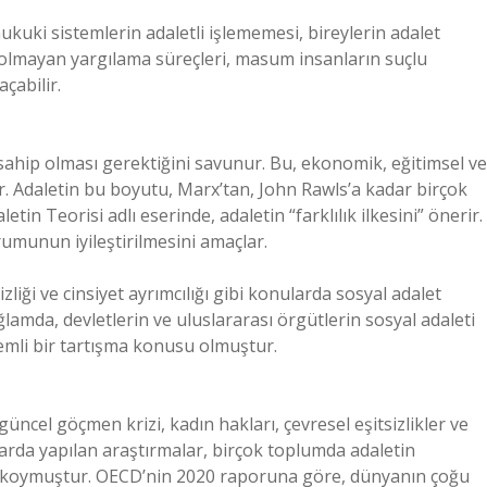
ukuki sistemlerin adaletli işlememesi, bireylerin adalet
il olmayan yargılama süreçleri, masum insanların suçlu
çabilir.
 sahip olması gerektiğini savunur. Bu, ekonomik, eğitimsel ve
er. Adaletin bu boyutu, Marx’tan, John Rawls’a kadar birçok
n Teorisi adlı eserinde, adaletin “farklılık ilkesini” önerir.
rumunun iyileştirilmesini amaçlar.
sizliği ve cinsiyet ayrımcılığı gibi konularda sosyal adalet
lamda, devletlerin ve uluslararası örgütlerin sosyal adaleti
nemli bir tartışma konusu olmuştur.
cel göçmen krizi, kadın hakları, çevresel eşitsizlikler ve
llarda yapılan araştırmalar, birçok toplumda adaletin
aya koymuştur. OECD’nin 2020 raporuna göre, dünyanın çoğu