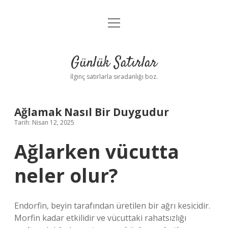
menüyü
Anasayfa
aç
Gizlilik Politikası
Günlük Satırlar
Yasal Uyarı
İlginç satırlarla sıradanlığı boz.
Hakkımızda
Ağlamak Nasıl Bir Duygudur
Tarih: Nisan 12, 2025
Ağlarken vücutta
neler olur?
Endorfin, beyin tarafından üretilen bir ağrı kesicidir.
Morfin kadar etkilidir ve vücuttaki rahatsızlığı