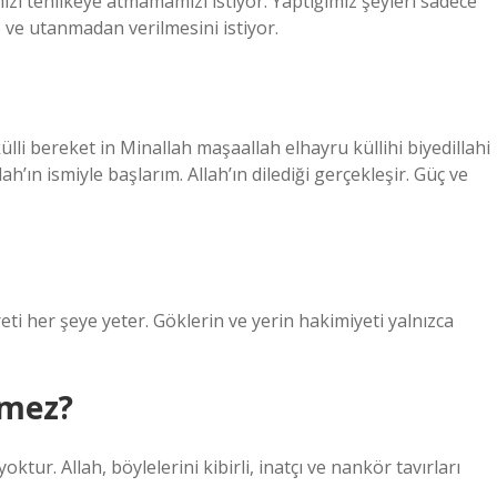
izi tehlikeye atmamamızı istiyor. Yaptığımız şeyleri sadece
 ve utanmadan verilmesini istiyor.
ülli bereket in Minallah maşaallah elhayru küllihi biyedillahi
ah’ın ismiyle başlarım. Allah’ın dilediği gerçekleşir. Güç ve
reti her şeye yeter. Göklerin ve yerin hakimiyeti yalnızca
tmez?
ktur. Allah, böylelerini kibirli, inatçı ve nankör tavırları