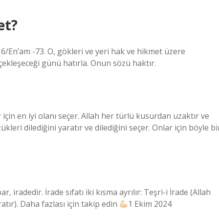
et?
 6/En’am -73. O, gökleri ve yeri hak ve hikmet üzere
rçekleşeceği günü hatırla. Onun sözü haktır.
 için en iyi olanı seçer. Allah her türlü kusurdan uzaktır ve
leri dilediğini yaratır ve dilediğini seçer. Onlar için böyle bi
r, iradedir. İrade sıfatı iki kısma ayrılır: Teşri-i İrade (Allah
ratır). Daha fazlası için takip edin
1 Ekim 2024