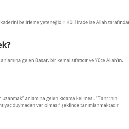
 kaderini belirleme yeteneğidir. Küllî irade ise Allah tarafında
ek?
lamına gelen Basar, bir kemal sıfatıdır ve Yüce Allah’ın,
r uzanmak” anlamına gelen kıdāmā kelimesi, “Tanrı’nın
e ihtiyaç duymadan var olması” şeklinde tanımlanmaktadır.