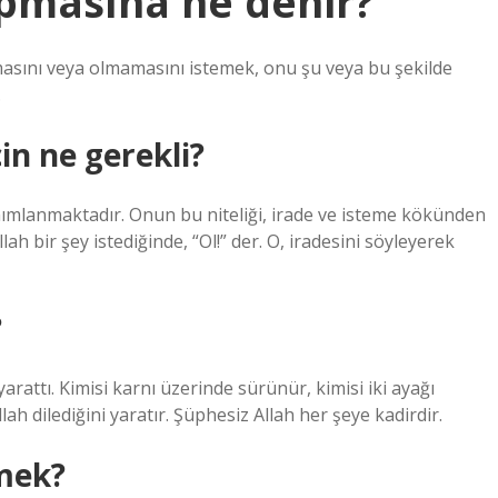
yapmasına ne denir?
olmasını veya olmamasını istemek, onu şu veya bu şekilde
.
çin ne gerekli?
tanımlanmaktadır. Onun bu niteliği, irade ve isteme kökünden
llah bir şey istediğinde, “Ol!” der. O, iradesini söyleyerek
?
arattı. Kimisi karnı üzerinde sürünür, kimisi iki ayağı
ah dilediğini yaratır. Şüphesiz Allah her şeye kadirdir.
emek?