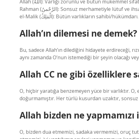
Allah (اللَّهُ): Varlığı zorunlu ve bütün mükemmel sıfatları kuşatan tek yaratıcının, hakiki Tanrı’nın özel ismidir. er-
Rahman (الرَّحْمنُ): Sonsuz merhametiyle lütuf ve ihsanda bulunan. er-Rahîm (الرَّحِيمُ): Her şeyi rahmetiyle kuşatan.
el-Malik (الْمَلِكُ): Bütün varlıkların sahibi/hükümdarı.
Allah’ın dilemesi ne demek?
Bu, sadece Allah’ın dilediğini hidayete erdireceği, r
aynı zamanda O’nun istemediği bir şeyin olacağı vey
Allah CC ne gibi özelliklere 
O, hiçbir yaratığa benzemeyen yüce bir varlıktır. O, 
doğurmamıştır. Her türlü kusurdan uzaktır, sonsuz gü
Allah bizden ne yapmamızı i
O, bizden dua etmemizi, sadaka vermemizi, oruç tutm