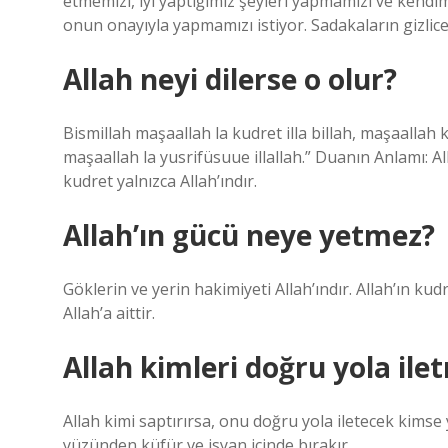
etmemizi, iyi yaptığımız şeyleri yapmamızı ve kendim
onun onayıyla yapmamızı istiyor. Sadakaların gizlice
Allah neyi dilerse o olur?
Bismillah maşaallah la kudret illa billah, maşaallah k
maşaallah la yusrifüsuue illallah.” Duanın Anlamı: All
kudret yalnızca Allah’ındır.
Allah’ın gücü neye yetmez?
Göklerin ve yerin hakimiyeti Allah’ındır. Allah’ın kud
Allah’a aittir.
Allah kimleri doğru yola ile
Allah kimi saptırırsa, onu doğru yola iletecek kimse yo
yüzünden küfür ve isyan içinde bırakır.