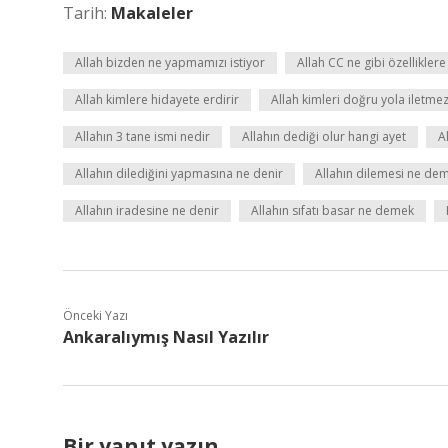
Tarih:
Makaleler
Allah bizden ne yapmamızı istiyor
Allah CC ne gibi özelliklere
Allah kimlere hidayete erdirir
Allah kimleri doğru yola iletme
Allahın 3 tane ismi nedir
Allahın dediği olur hangi ayet
A
Allahın dilediğini yapmasına ne denir
Allahın dilemesi ne de
Allahın iradesine ne denir
Allahın sıfatı basar ne demek
Önceki Yazı
Ankaralıymış Nasıl Yazılır
Bir yanıt yazın