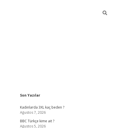
Sidebar
Son Yazılar
vdcasino giriş
Kadınlarda 3XL kaç beden ?
Ağustos 7, 2026
BBC Türkçe kime ait ?
Ağustos 5, 2026