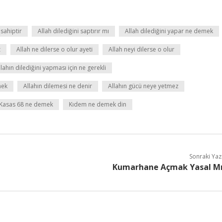
 sahiptir
Allah dilediğini saptırır mı
Allah dilediğini yapar ne demek
z
Allah ne dilerse o olur ayeti
Allah neyi dilerse o olur
llahın dilediğini yapması için ne gerekli
mek
Allahın dilemesi ne denir
Allahın gücü neye yetmez
Kasas 68 ne demek
Kıdem ne demek din
Sonraki Yaz
Kumarhane Açmak Yasal M