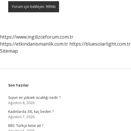
https://www.ingilizceforum.com.tr
https://etkindanismanlik.com.tr
https://bluesolarlight.com.tr
Sitemap
Sidebar
Son Yazılar
Suyun en yüksek sıcaklığı nedir ?
Ağustos 8, 2026
Kadınlarda 3XL kaç beden ?
Ağustos 7, 2026
BBC Türkçe kime ait ?
Ağustos 5, 2026