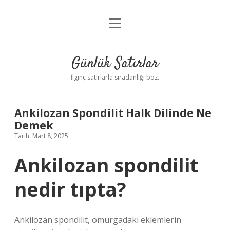
menüyü
Anasayfa
aç
Gizlilik Politikası
Günlük Satırlar
Yasal Uyarı
İlginç satırlarla sıradanlığı boz.
Hakkımızda
Ankilozan Spondilit Halk Dilinde Ne
Demek
Tarih: Mart 8, 2025
Ankilozan spondilit
nedir tıpta?
Ankilozan spondilit, omurgadaki eklemlerin