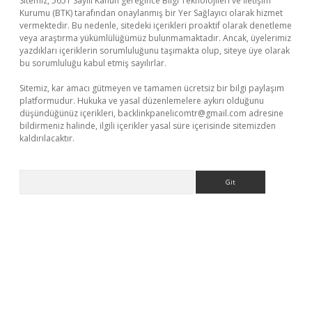
Sitemiz, 5651 Sayılı Kanun gereğince Bilgi Teknolojileri ve İletişim
Kurumu (BTK) tarafından onaylanmış bir Yer Sağlayıcı olarak hizmet
vermektedir. Bu nedenle, sitedeki içerikleri proaktif olarak denetleme
veya araştırma yükümlülüğümüz bulunmamaktadır. Ancak, üyelerimiz
yazdıkları içeriklerin sorumluluğunu taşımakta olup, siteye üye olarak
bu sorumluluğu kabul etmiş sayılırlar.
Sitemiz, kar amacı gütmeyen ve tamamen ücretsiz bir bilgi paylaşım
platformudur. Hukuka ve yasal düzenlemelere aykırı olduğunu
düşündüğünüz içerikleri,
backlinkpanelicomtr@gmail.com
adresine
bildirmeniz halinde, ilgili içerikler yasal süre içerisinde sitemizden
kaldırılacaktır.
Arama
dcasino giriş