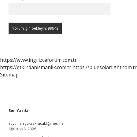
https://www.ingilizceforum.com.tr
https://etkindanismanlik.com.tr
https://bluesolarlight.com.tr
Sitemap
Sidebar
Son Yazılar
Suyun en yüksek sıcaklığı nedir ?
Ağustos 8, 2026