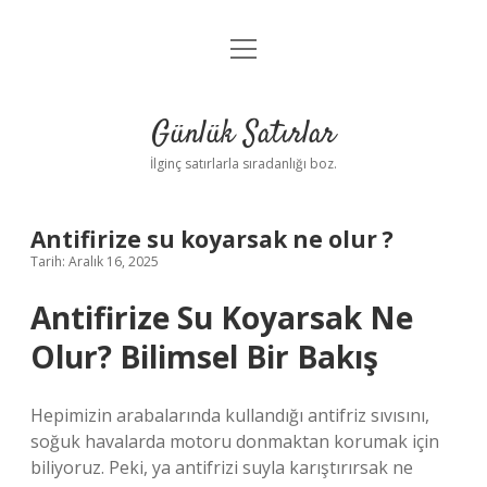
menüyü
Anasayfa
aç
Gizlilik Politikası
Günlük Satırlar
Yasal Uyarı
İlginç satırlarla sıradanlığı boz.
Hakkımızda
Antifirize su koyarsak ne olur ?
Tarih: Aralık 16, 2025
Antifirize Su Koyarsak Ne
Olur? Bilimsel Bir Bakış
Hepimizin arabalarında kullandığı antifriz sıvısını,
soğuk havalarda motoru donmaktan korumak için
biliyoruz. Peki, ya antifrizi suyla karıştırırsak ne