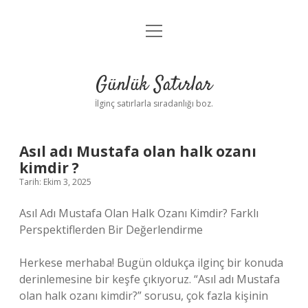
menüyü
Anasayfa
aç
Gizlilik Politikası
Günlük Satırlar
Yasal Uyarı
İlginç satırlarla sıradanlığı boz.
Hakkımızda
Asıl adı Mustafa olan halk ozanı
kimdir ?
Tarih: Ekim 3, 2025
Asıl Adı Mustafa Olan Halk Ozanı Kimdir? Farklı
Perspektiflerden Bir Değerlendirme
Herkese merhaba! Bugün oldukça ilginç bir konuda
derinlemesine bir keşfe çıkıyoruz. “Asıl adı Mustafa
olan halk ozanı kimdir?” sorusu, çok fazla kişinin