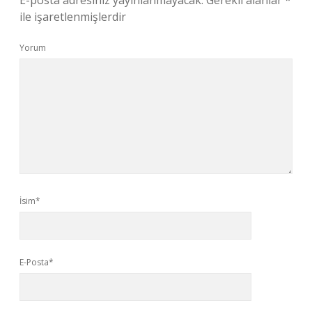
E-posta adresiniz yayınlanmayacak.
Gerekli alanlar
*
ile işaretlenmişlerdir
Yorum
İsim*
E-Posta*