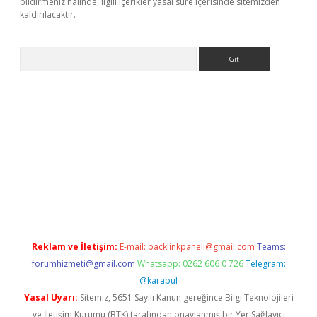
bildirmeniz halinde, ilgili içerikler yasal süre içerisinde sitemizden
kaldırılacaktır.
Arama
casino giriş
Reklam ve İletişim:
E-mail:
backlinkpaneli@gmail.com
Teams:
forumhizmeti@gmail.com
Whatsapp: 0262 606 0 726
Telegram:
@karabul
Yasal Uyarı:
Sitemiz, 5651 Sayılı Kanun gereğince Bilgi Teknolojileri
ve İletişim Kurumu (BTK) tarafından onaylanmış bir Yer Sağlayıcı