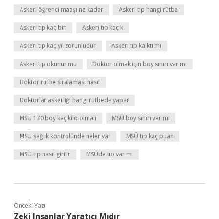
Askeri öğrenci maaşı ne kadar
Askeri tıp hangi rütbe
Askeri tıp kaç bin
Askeri tıp kaç k
Askeri tıp kaç yıl zorunludur
Askeri tıp kalktı mı
Askeri tıp okunur mu
Doktor olmak için boy sınırı var mı
Doktor rütbe sıralaması nasıl
Doktorlar askerliği hangi rütbede yapar
MSÜ 170 boy kaç kilo olmalı
MSÜ boy sınırı var mı
MSÜ sağlık kontrolünde neler var
MSÜ tıp kaç puan
MSÜ tıp nasıl girilir
MSÜde tıp var mı
Önceki Yazı
Zeki Insanlar Yaratıcı Mıdır