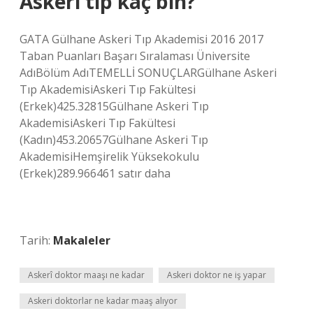
Askeri tıp kaç bin?
GATA Gülhane Askeri Tıp Akademisi 2016 2017
Taban Puanları Başarı Sıralaması Üniversite
AdıBölüm AdıTEMELLİ SONUÇLARGülhane Askeri
Tıp AkademisiAskeri Tıp Fakültesi
(Erkek)425.32815Gülhane Askeri Tıp
AkademisiAskeri Tıp Fakültesi
(Kadın)453.20657Gülhane Askeri Tıp
AkademisiHemşirelik Yüksekokulu
(Erkek)289.966461 satır daha
Tarih:
Makaleler
Askerî doktor maaşı ne kadar
Askeri doktor ne iş yapar
Askeri doktorlar ne kadar maaş alıyor