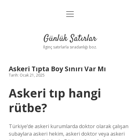
menüyü
Anasayfa
aç
Gizlilik Politikası
Günlük Satırlar
Yasal Uyarı
İlginç satırlarla sıradanlığı boz.
Hakkımızda
Askeri Tıpta Boy Sınırı Var Mı
Tarih: Ocak 21, 2025
Askeri tıp hangi
rütbe?
Türkiye’de askeri kurumlarda doktor olarak çalışan
subaylara askeri hekim, askeri doktor veya askeri