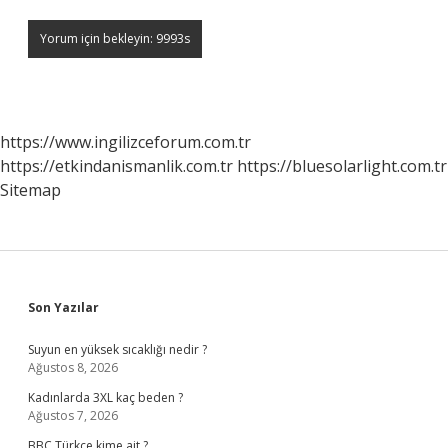
https://www.ingilizceforum.com.tr
https://etkindanismanlik.com.tr
https://bluesolarlight.com.tr
Sitemap
Sidebar
Son Yazılar
Suyun en yüksek sıcaklığı nedir ?
Ağustos 8, 2026
Kadınlarda 3XL kaç beden ?
Ağustos 7, 2026
BBC Türkçe kime ait ?