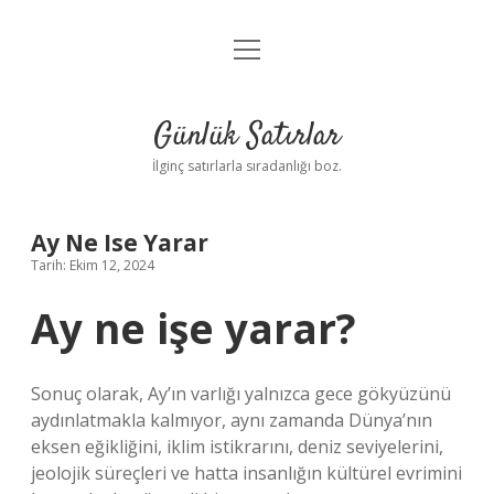
menüyü
Anasayfa
aç
Gizlilik Politikası
Günlük Satırlar
Yasal Uyarı
İlginç satırlarla sıradanlığı boz.
Hakkımızda
Ay Ne Ise Yarar
Tarih: Ekim 12, 2024
Ay ne işe yarar?
Sonuç olarak, Ay’ın varlığı yalnızca gece gökyüzünü
aydınlatmakla kalmıyor, aynı zamanda Dünya’nın
eksen eğikliğini, iklim istikrarını, deniz seviyelerini,
jeolojik süreçleri ve hatta insanlığın kültürel evrimini