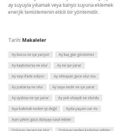
ay suyuyla yıkamak veya banyo suyuna eklemek
enerjik temizlemenin etkili bir yöntemidir.
Tarih:
Makaleler
Ay burcu ne işe yarıyor
Ay kaç gün görünmez
Ay kaybolursa ne olur
Ay ne işe yarar
Ay neyi ifade ediyor
Ay olmayan gece olur mu
Ay patlarsa ne olur
Ay suyu nedir ne işe yarar
Ay uydusu ne işe yarar
Ay yok olsaydı ne olurdu
Aya bakmak neden iyi değil
Ayda yaşam var mı
Ayın çekim gücü dünyayı nasıl etkiler
Dolunay gecesi ne olur
Dolunay neden kadınları etkiler