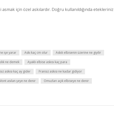
zi asmak için özel askılardır. Doğru kullanıldığında etekleriniz
ne işe yarar
Askı kaç cm olur
Askılı elbisenin üzerine ne giyilir
kılık ne demek
Ayaklı elbise askısı kaç para
sız askısı kaç ay gider
Fransız askısı ne kadar gidiyor
Mont asılan şeye ne denir
Omuzları açık elbiseye ne denir