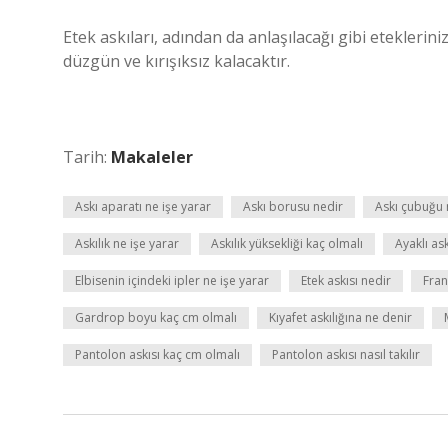
Etek askıları, adından da anlaşılacağı gibi eteklerini
düzgün ve kırışıksız kalacaktır.
Tarih:
Makaleler
Askı aparatı ne işe yarar
Askı borusu nedir
Askı çubuğu 
Askılık ne işe yarar
Askılık yüksekliği kaç olmalı
Ayaklı as
Elbisenin içindeki ipler ne işe yarar
Etek askısı nedir
Fran
Gardrop boyu kaç cm olmalı
Kıyafet askılığına ne denir
Pantolon askısı kaç cm olmalı
Pantolon askısı nasıl takılır