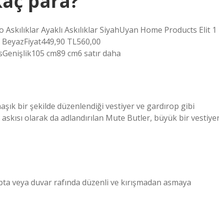
kaç para?
o Askılıklar Ayaklı Askılıklar SiyahUyan Home Products Elit 1
lık BeyazFiyat449,90 TL560,00
Genişlik105 cm89 cm6 satır daha
aşık bir şekilde düzenlendiği vestiyer ve gardırop gibi
e askısı olarak da adlandırılan Mute Butler, büyük bir vestiye
olapta veya duvar rafında düzenli ve kırışmadan asmaya