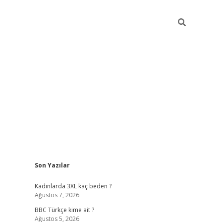
Sidebar
Son Yazılar
vdcasino giriş
Kadınlarda 3XL kaç beden ?
Ağustos 7, 2026
BBC Türkçe kime ait ?
Ağustos 5, 2026