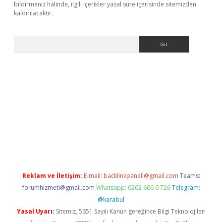
bildirmeniz halinde, ilgili içerikler yasal süre içerisinde sitemizden
kaldırılacaktır.
Arama
iriş
Reklam ve İletişim:
E-mail:
backlinkpaneli@gmail.com
Teams:
forumhizmeti@gmail.com
Whatsapp: 0262 606 0 726
Telegram:
@karabul
Yasal Uyarı:
Sitemiz, 5651 Sayılı Kanun gereğince Bilgi Teknolojileri