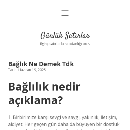
menüyü
Anasayfa
aç
Gizlilik Politikası
Günlük Satırlar
Yasal Uyarı
İlginç satırlarla sıradanlığı boz.
Hakkımızda
Bağlık Ne Demek Tdk
Tarih: Haziran 19, 2025
Bağlılık nedir
açıklama?
1. Birbirimize karşı sevgi ve saygı, yakınlık, iletişim,
aidiyet: Her geçen gün daha da büyüyen bir dostluk