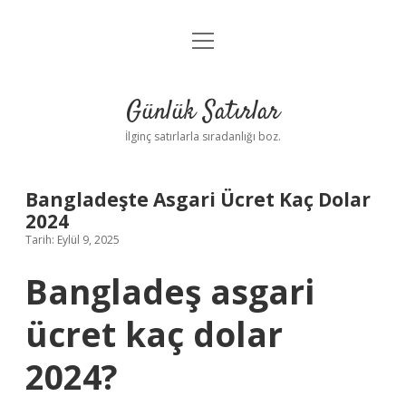
menüyü
Anasayfa
aç
Gizlilik Politikası
Günlük Satırlar
Yasal Uyarı
İlginç satırlarla sıradanlığı boz.
Hakkımızda
Bangladeşte Asgari Ücret Kaç Dolar
2024
Tarih: Eylül 9, 2025
Bangladeş asgari
ücret kaç dolar
2024?