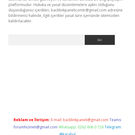
platformudur. Hukuka ve yasal düzenlemelere aykırı olduğunu
düşündüğünüz içerikleri,
backlinkpanelicomtr@gmail.com
adresine
bildirmeniz halinde, ilgili içerikler yasal süre içerisinde sitemizden
kaldırılacaktır.
Arama
iş
Reklam ve İletişim:
E-mail:
backlinkpaneli@gmail.com
Teams:
forumhizmeti@gmail.com
Whatsapp: 0262 606 0 726
Telegram:
@karabul