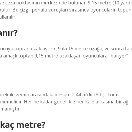
 ve ceza noktasının merkezinde bulunan 9,15 metre (10 yard)
 bulur. Bu çizgi, penaltı vuruşları sırasında oyuncuların topun
lanılır.
anır?
ncuyu toptan uzaklaştırır, 9 ila 15 metre uzağa, ve sonra fau
ma amaçlı toptan 9,15 metre uzaklaşan oyunculara “bariyer”
irek ile zemin arasındaki mesafe 2,44 m’dir (8 ft). Tüm
eçmemelidir. Her ne kadar genellikle her kale arkasına bir ağ
lmamıştır.
 kaç metre?