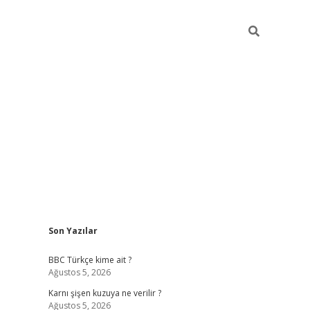
Sidebar
Son Yazılar
vdcasino giriş
BBC Türkçe kime ait ?
Ağustos 5, 2026
Karnı şişen kuzuya ne verilir ?
Ağustos 5, 2026