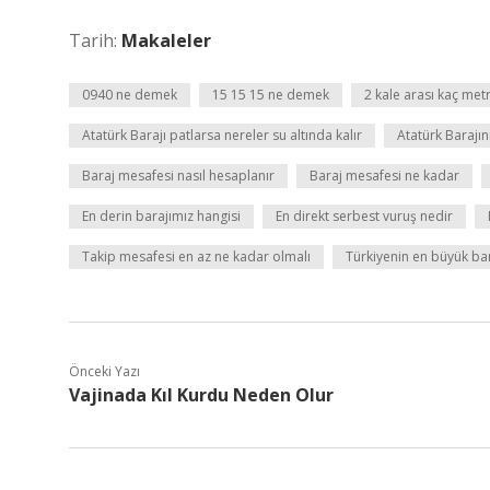
Tarih:
Makaleler
0940 ne demek
15 15 15 ne demek
2 kale arası kaç met
Atatürk Barajı patlarsa nereler su altında kalır
Atatürk Barajın
Baraj mesafesi nasıl hesaplanır
Baraj mesafesi ne kadar
En derin barajımız hangisi
En direkt serbest vuruş nedir
Takip mesafesi en az ne kadar olmalı
Türkiyenin en büyük ba
Önceki Yazı
Vajinada Kıl Kurdu Neden Olur