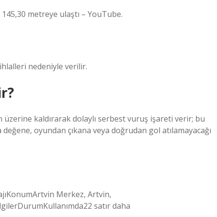
i 145,30 metreye ulaştı – YouTube.
lalleri nedeniyle verilir.
ir?
 üzerine kaldırarak dolaylı serbest vuruş işareti verir; bu
ya değene, oyundan çıkana veya doğrudan gol atılamayacağı
rajıKonumArtvin Merkez, Artvin,
lgilerDurumKullanımda22 satır daha