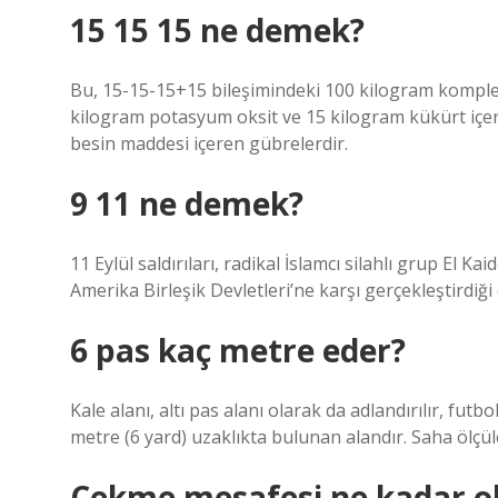
15 15 15 ne demek?
Bu, 15-15-15+15 bileşimindeki 100 kilogram komple
kilogram potasyum oksit ve 15 kilogram kükürt içerd
besin maddesi içeren gübrelerdir.
9 11 ne demek?
11 Eylül saldırıları, radikal İslamcı silahlı grup El 
Amerika Birleşik Devletleri’ne karşı gerçekleştirdiği 
6 pas kaç metre eder?
Kale alanı, altı pas alanı olarak da adlandırılır, fut
metre (6 yard) uzaklıkta bulunan alandır. Saha ölçüle
Çekme mesafesi ne kadar o