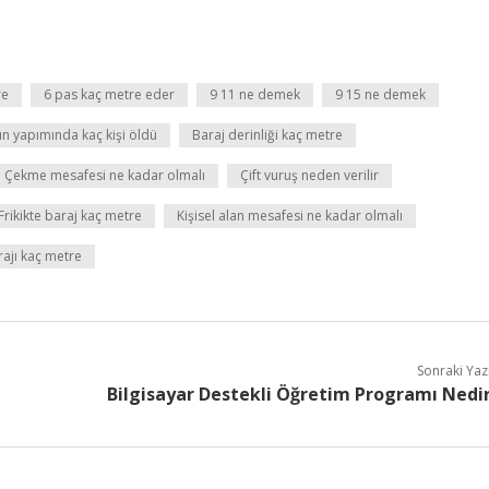
re
6 pas kaç metre eder
9 11 ne demek
9 15 ne demek
ın yapımında kaç kişi öldü
Baraj derinliği kaç metre
Çekme mesafesi ne kadar olmalı
Çift vuruş neden verilir
Frikikte baraj kaç metre
Kişisel alan mesafesi ne kadar olmalı
rajı kaç metre
Sonraki Yaz
Bilgisayar Destekli Öğretim Programı Nedi