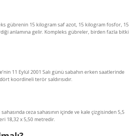
ks gübrenin 15 kilogram saf azot, 15 kilogram fosfor, 15
iği anlamına gelir. Kompleks gübreler, birden fazla bitki
Kaide’nin 11 Eylül 2001 Salı günü sabahın erken saatlerinde
dört koordineli terör saldırısıdır.
bol sahasında ceza sahasının içinde ve kale çizgisinden 5,5
ri 18,32 x 5,50 metredir.
lmalı?