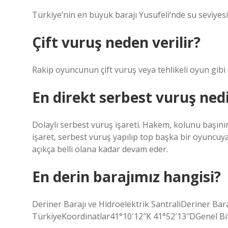
Türkiye’nin en büyük barajı Yusufeli’nde su seviyes
Çift vuruş neden verilir?
Rakip oyuncunun çift vuruş veya tehlikeli oyun gibi ih
En direkt serbest vuruş ned
Dolaylı serbest vuruş işareti. Hakem, kolunu başının
işaret, serbest vuruş yapılıp top başka bir oyuncu
açıkça belli olana kadar devam eder.
En derin barajımız hangisi?
Deriner Barajı ve Hidroelektrik SantraliDeriner Ba
TürkiyeKoordinatlar41°10′12″K 41°52′13″DGenel Bi