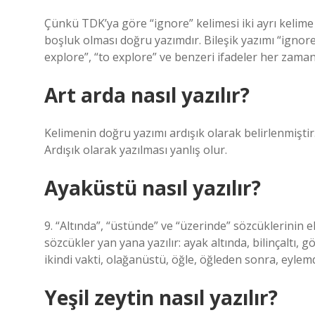
Çünkü TDK’ya göre “ignore” kelimesi iki ayrı kelime 
boşluk olması doğru yazımdır. Bileşik yazımı “ignore
explore”, “to explore” ve benzeri ifadeler her zaman a
Art arda nasıl yazılır?
Kelimenin doğru yazımı ardışık olarak belirlenmişti
Ardışık olarak yazılması yanlış olur.
Ayaküstü nasıl yazılır?
9. “Altında”, “üstünde” ve “üzerinde” sözcüklerinin e
sözcükler yan yana yazılır: ayak altında, bilinçaltı, g
ikindi vakti, olağanüstü, öğle, öğleden sonra, eyle
Yeşil zeytin nasıl yazılır?