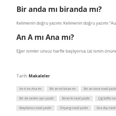
Bir anda mı biranda mı?
Kelimenin doğru yazımı: Kelimenin doğru yazımı “Auf
An A mı Ana mı?
Eğer isimler ünsüz harfle başlıyorsa; (a) ismin önün
Tarih:
Makaleler
An A mı Ana mı
Bir an mı biran mı
Bir an önce nasıl yazıl
Bir de neden ayrı yazılır
Biran ki nasıl yazılır
Çiğ köfte nas
Maydanoz nasıl yazılır
Önyargı nasıl yazılır
Sıra dışı nasıl