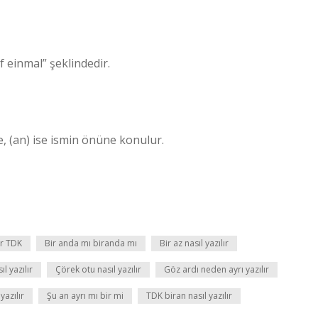
 einmal” şeklindedir.
e, (an) ise ismin önüne konulur.
ır TDK
Bir anda mı biranda mı
Bir az nasıl yazılır
ıl yazılır
Çörek otu nasıl yazılır
Göz ardı neden ayrı yazılır
 yazılır
Şu an ayrı mı bir mi
TDK biran nasıl yazılır