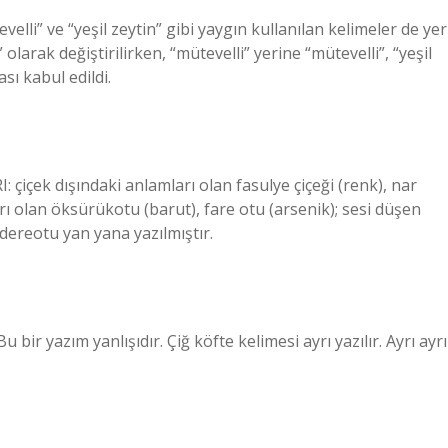
elli” ve “yeşil zeytin” gibi yaygın kullanılan kelimeler de yer
larak değiştirilirken, “mütevelli” yerine “mütevelli”, “yeşil
ası kabul edildi.
 çiçek dışındaki anlamları olan fasulye çiçeği (renk), nar
ları olan öksürükotu (barut), fare otu (arsenik); sesi düşen
dereotu yan yana yazılmıştır.
bir yazım yanlışıdır. Çiğ köfte kelimesi ayrı yazılır. Ayrı ayrı