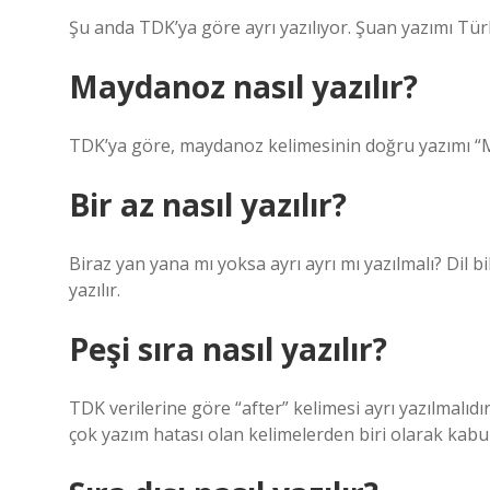
Şu anda TDK’ya göre ayrı yazılıyor. Şuan yazımı Türk
Maydanoz nasıl yazılır?
TDK’ya göre, maydanoz kelimesinin doğru yazımı “Ma
Bir az nasıl yazılır?
Biraz yan yana mı yoksa ayrı ayrı mı yazılmalı? Dil bi
yazılır.
Peşi sıra nasıl yazılır?
TDK verilerine göre “after” kelimesi ayrı yazılmalıdı
çok yazım hatası olan kelimelerden biri olarak kabul