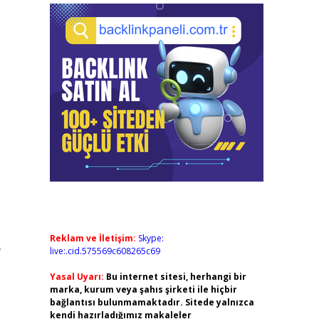
Reklam ve İletişim:
Skype:
,
live:.cid.575569c608265c69
Yasal Uyarı:
Bu internet sitesi, herhangi bir
marka, kurum veya şahıs şirketi ile hiçbir
bağlantısı bulunmamaktadır. Sitede yalnızca
kendi hazırladığımız makaleler