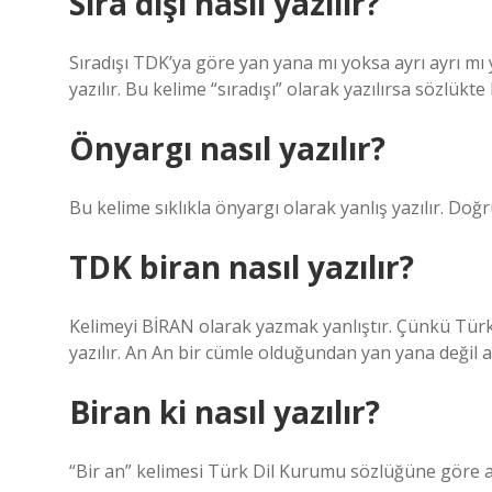
Sıra dışı nasıl yazılır?
Sıradışı TDK’ya göre yan yana mı yoksa ayrı ayrı mı 
yazılır. Bu kelime “sıradışı” olarak yazılırsa sözlük
Önyargı nasıl yazılır?
Bu kelime sıklıkla önyargı olarak yanlış yazılır. Doğ
TDK biran nasıl yazılır?
Kelimeyi BİRAN olarak yazmak yanlıştır. Çünkü Türkç
yazılır. An An bir cümle olduğundan yan yana değil ayr
Biran ki nasıl yazılır?
“Bir an” kelimesi Türk Dil Kurumu sözlüğüne göre ay