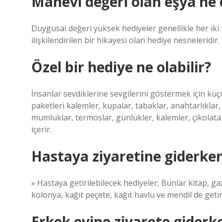
Manevi değeri olan eşya ne
Duygusal değeri yüksek hediyeler genellikle her iki t
ilişkilendirilen bir hikayesi olan hediye nesneleridir.
Özel bir hediye ne olabilir?
İnsanlar sevdiklerine sevgilerini göstermek için küçü
paketleri kalemler, kupalar, tabaklar, anahtarlıklar
mumluklar, termoslar, günlükler, kalemler, çikolatalar
içerir.
Hastaya ziyaretine giderken
» Hastaya getirilebilecek hediyeler; Bunlar kitap, gaz
kolonya, kağıt peçete, kağıt havlu ve mendil de getiri
Erkek evine ziyarete giderke