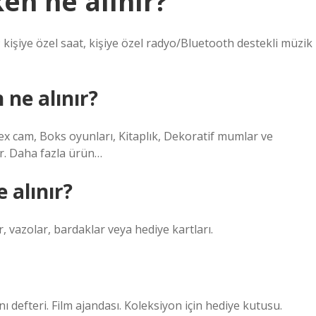
ken ne alınır?
; kişiye özel saat, kişiye özel radyo/Bluetooth destekli müzik
 ne alınır?
rex cam, Boks oyunları, Kitaplık, Dekoratif mumlar ve
jur. Daha fazla ürün…
e alınır?
ar, vazolar, bardaklar veya hediye kartları.
anı defteri. Film ajandası. Koleksiyon için hediye kutusu.