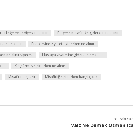
r erkeğe ev hediyesi ne alınır
Bir yere misafirliğe giderken ne alınır
erken ne alınır
Erkek evine ziyarete giderken ne alınır
ken ne alınır yiyecek
Hastaya ziyaretine giderken ne alınır
ilir
Kız görmeye giderken ne alınır
Misafir ne getirir
Misafirliğe giderken hangi çiçek
Sonraki Yaz
Vâiz Ne Demek Osmanlıc