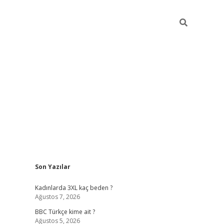
Sidebar
Son Yazılar
vdcasino giriş
Kadınlarda 3XL kaç beden ?
Ağustos 7, 2026
BBC Türkçe kime ait ?
Ağustos 5, 2026