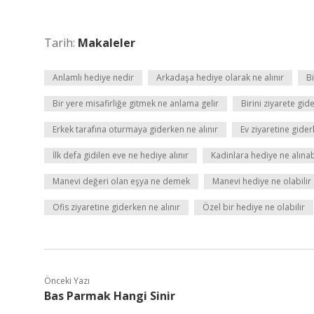
Tarih:
Makaleler
Anlamlı hediye nedir
Arkadaşa hediye olarak ne alınır
Bi
Bir yere misafirliğe gitmek ne anlama gelir
Birini ziyarete gid
Erkek tarafına oturmaya giderken ne alınır
Ev ziyaretine gider
İlk defa gidilen eve ne hediye alınır
Kadinlara hediye ne alınab
Manevi değeri olan eşya ne demek
Manevi hediye ne olabilir
Ofis ziyaretine giderken ne alınır
Özel bir hediye ne olabilir
Önceki Yazı
Bas Parmak Hangi Sinir