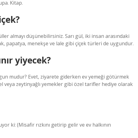
upa. Kitap.
içek?
güller almayı düşünebilirsiniz. Sarı gül, iki insan arasındaki
k, papatya, menekşe ve lale gibi çiçek türleri de uygundur.
ınır yiyecek?
ygun mudur? Evet, ziyarete giderken ev yemeği götürmek
el veya zeytinyağlı yemekler gibi özel tarifler hediye olarak
yor ki: (Misafir rızkını getirip gelir ve ev halkının