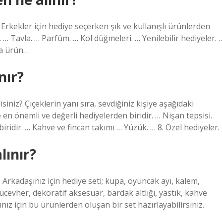
 Erkekler için hediye seçerken şık ve kullanışlı ürünlerden
a. … Tavla. … Parfüm. … Kol düğmeleri. … Yenilebilir hediyeler. 
zla ürün…
nır?
siniz? Çiçeklerin yanı sıra, sevdiğiniz kişiye aşağıdaki
e en önemli ve değerli hediyelerden biridir. … Nişan tepsisi.
idir. … Kahve ve fincan takımı … Yüzük. … 8. Özel hediyeler.
lınır?
 Arkadaşınız için hediye seti; kupa, oyuncak ayı, kalem,
cevher, dekoratif aksesuar, bardak altlığı, yastık, kahve
ınız için bu ürünlerden oluşan bir set hazırlayabilirsiniz.