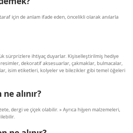
 demek?
araf için de anlam ifade eden, öncelikli olarak anılarla
k sürprizlere ihtiyaç duyarlar. Kişiselleştirilmiş hediye
, resimler, dekoratif aksesuarlar, çakmaklar, bulmacalar,
, isim etiketleri, kolyeler ve bilezikler gibi temel öğeleri
 ne alınır?
ete, dergi ve çiçek olabilir. » Ayrıca hijyen malzemeleri,
lebilir.
n ne alınır?