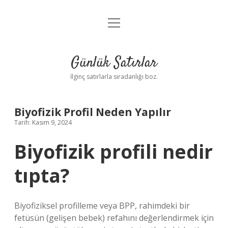
menüyü
Anasayfa
aç
Gizlilik Politikası
Günlük Satırlar
Yasal Uyarı
İlginç satırlarla sıradanlığı boz.
Hakkımızda
Biyofizik Profil Neden Yapılır
Tarih: Kasım 9, 2024
Biyofizik profili nedir
tıpta?
Biyofiziksel profilleme veya BPP, rahimdeki bir
fetüsün (gelişen bebek) refahını değerlendirmek için