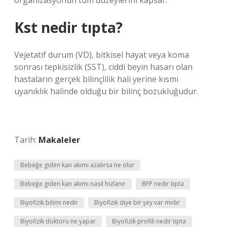
organizasyonun tüm düzeylerini kapsar.
Kst nedir tıpta?
Vejetatif durum (VD), bitkisel hayat veya koma
sonrası tepkisizlik (SST), ciddi beyin hasarı olan
hastaların gerçek bilinçlilik hali yerine kısmi
uyanıklık halinde olduğu bir bilinç bozukluğudur.
Tarih:
Makaleler
Bebeğe giden kan akımı azalırsa ne olur
Bebeğe giden kan akımı nasıl hızlanır
BFP nedir tıpta
Biyofizik bilimi nedir
Biyofizik diye bir şey var mıdır
Biyofizik doktoru ne yapar
Biyofizik profili nedir tıpta