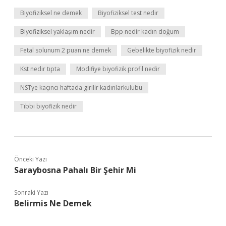
Biyofiziksel ne demek
Biyofiziksel test nedir
Biyofiziksel yaklaşım nedir
Bpp nedir kadın doğum
Fetal solunum 2 puan ne demek
Gebelikte biyofizik nedir
Kst nedir tıpta
Modifiye biyofizik profil nedir
NSTye kaçıncı haftada girilir kadınlarkulubu
Tıbbi biyofizik nedir
Önceki Yazı
Saraybosna Pahalı Bir Şehir Mi
Sonraki Yazı
Belirmis Ne Demek