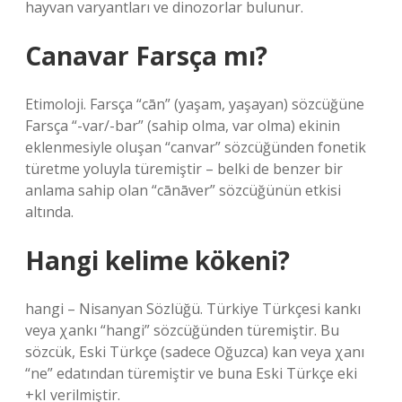
hayvan varyantları ve dinozorlar bulunur.
Canavar Farsça mı?
Etimoloji. Farsça “cān” (yaşam, yaşayan) sözcüğüne
Farsça “-var/-bar” (sahip olma, var olma) ekinin
eklenmesiyle oluşan “canvar” sözcüğünden fonetik
türetme yoluyla türemiştir – belki de benzer bir
anlama sahip olan “cānāver” sözcüğünün etkisi
altında.
Hangi kelime kökeni?
hangi – Nisanyan Sözlüğü. Türkiye Türkçesi kankı
veya χankı “hangi” sözcüğünden türemiştir. Bu
sözcük, Eski Türkçe (sadece Oğuzca) kan veya χanı
“ne” edatından türemiştir ve buna Eski Türkçe eki
+kI verilmiştir.