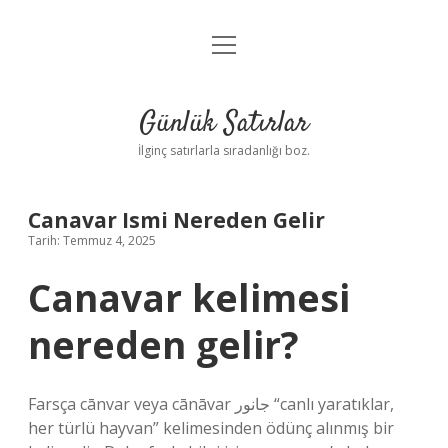
menüyü
Anasayfa
aç
Gizlilik Politikası
Günlük Satırlar
Yasal Uyarı
İlginç satırlarla sıradanlığı boz.
Hakkımızda
Canavar Ismi Nereden Gelir
Tarih: Temmuz 4, 2025
Canavar kelimesi
nereden gelir?
Farsça cānvar veya cānāvar جانور “canlı yaratıklar,
her türlü hayvan” kelimesinden ödünç alınmış bir