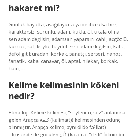
hakaret mi?
Günlük hayatta, aşağılayıcı veya incitici olsa bile,
karaktersiz, sorunlu, adam, kukla, öl, ukala olma,
sen adam değilsin, adamsan yaparsın, cahil, açgözlü,
kurnaz, saf, köylü, haydut, sen adam değilsin, kaba,
defol git buradan, korkak, sanatçı, serseri, nahoş,
fanatik, kaba, canavar, öl, aptal, hilekar, korkak,
hain, .. .
Kelime kelimesinin kökeni
nedir?
Etimoloji. Kelime kelimesi, “söylenen, söz” anlamına
gelen Arapça كلمة (kalima(t)) kelimesinden ödünç
alınmıştır. Arapça kelime, aynı dilde faˁila(t)
ölçüsünde de görülen كَلَمَ (kalama) “dedi” fiilinin bir