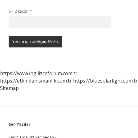
6 + 2 kaçtır?
*
https://www.ingilizceforum.com.tr
https://etkindanismanlik.com.tr
https://bluesolarlight.com.tr
Sitemap
Sidebar
Son Yazılar
Kadınlarda 3XL kaç beden ?