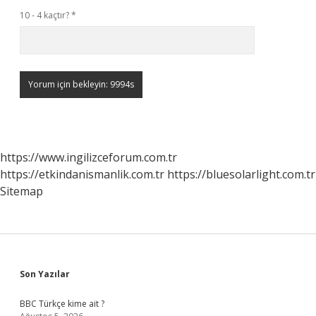
10 - 4 kaçtır?
*
https://www.ingilizceforum.com.tr
https://etkindanismanlik.com.tr
https://bluesolarlight.com.tr
Sitemap
Sidebar
Son Yazılar
BBC Türkçe kime ait ?