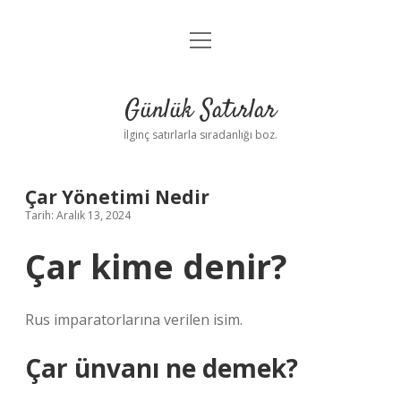
menüyü
Anasayfa
aç
Gizlilik Politikası
Günlük Satırlar
Yasal Uyarı
İlginç satırlarla sıradanlığı boz.
Hakkımızda
Çar Yönetimi Nedir
Tarih: Aralık 13, 2024
Çar kime denir?
Rus imparatorlarına verilen isim.
Çar ünvanı ne demek?