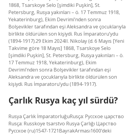
1868, Tsarskoye Selo [şimdiki Puşkin], St.
Petersburg, Rusya yakınları – ö. 17 Temmuz 1918,
Yekaterinburg), Ekim Devrimi’nden sonra
Bolşevikler tarafından eşi Aleksandra ve çocuklarıyla
birlikte öldürülen son kişiydi. Rus İmparatoru’ydu
(1894-1917).29 Ekim 2024II. Nikolay (d. 6 Mayıs [Yeni
Takvime göre 18 Mayıs] 1868, Tsarskoye Selo
[şimdiki Puşkin], St. Petersburg, Rusya yakınları – ö.
17 Temmuz 1918, Yekaterinburg), Ekim
Devrimi’nden sonra Bolşevikler tarafından eşi
Aleksandra ve çocuklarıyla birlikte öldürülen son
kişiydi. Rus İmparatoru’ydu (1894-1917).
Çarlık Rusya kaç yıl sürdü?
Rusya Çarlık İmparatorluğuRusça: Русское царство
Rusça: Russkoye tsarstvo Rusya Çarlığı Царство
Русское (ru)1547-1721BayrakArması1600’deki