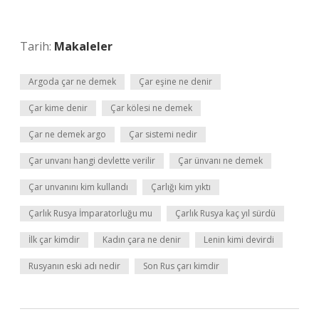
Tarih:
Makaleler
Argoda çar ne demek
Çar eşine ne denir
Çar kime denir
Çar kölesi ne demek
Çar ne demek argo
Çar sistemi nedir
Çar unvanı hangi devlette verilir
Çar ünvanı ne demek
Çar unvanını kim kullandı
Çarlığı kim yıktı
Çarlık Rusya İmparatorluğu mu
Çarlık Rusya kaç yıl sürdü
İlk çar kimdir
Kadın çara ne denir
Lenin kimi devirdi
Rusyanın eski adı nedir
Son Rus çarı kimdir