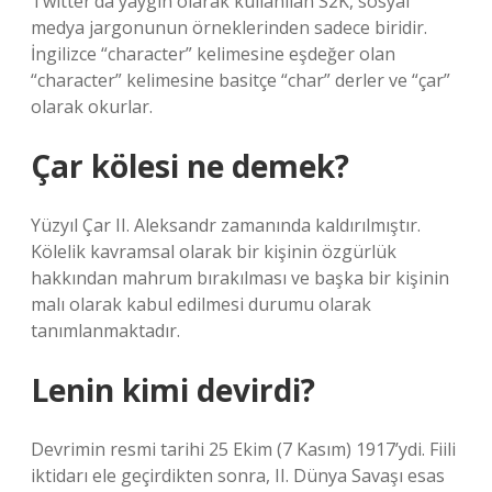
Twitter’da yaygın olarak kullanılan S2K, sosyal
medya jargonunun örneklerinden sadece biridir.
İngilizce “character” kelimesine eşdeğer olan
“character” kelimesine basitçe “char” derler ve “çar”
olarak okurlar.
Çar kölesi ne demek?
Yüzyıl Çar II. Aleksandr zamanında kaldırılmıştır.
Kölelik kavramsal olarak bir kişinin özgürlük
hakkından mahrum bırakılması ve başka bir kişinin
malı olarak kabul edilmesi durumu olarak
tanımlanmaktadır.
Lenin kimi devirdi?
Devrimin resmi tarihi 25 Ekim (7 Kasım) 1917’ydi. Fiili
iktidarı ele geçirdikten sonra, II. Dünya Savaşı esas