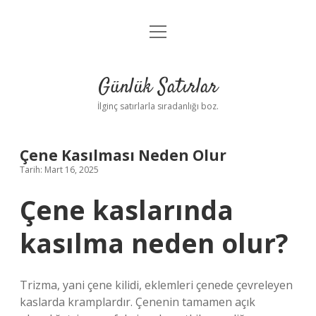
menüyü
Anasayfa
aç
Gizlilik Politikası
Günlük Satırlar
Yasal Uyarı
İlginç satırlarla sıradanlığı boz.
Hakkımızda
Çene Kasılması Neden Olur
Tarih: Mart 16, 2025
Çene kaslarında
kasılma neden olur?
Trizma, yani çene kilidi, eklemleri çenede çevreleyen
kaslarda kramplardır. Çenenin tamamen açık