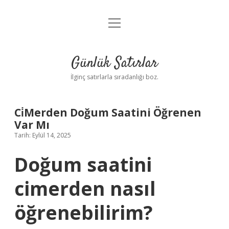
menüyü
Anasayfa
aç
Gizlilik Politikası
Günlük Satırlar
Yasal Uyarı
İlginç satırlarla sıradanlığı boz.
Hakkımızda
Ci̇Merden Doğum Saatini Öğrenen
Var Mı
Tarih: Eylül 14, 2025
Doğum saatini
cimerden nasıl
öğrenebilirim?