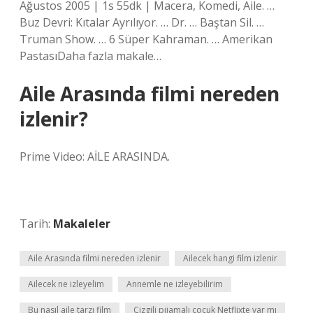
Ağustos 2005 | 1s 55dk | Macera, Komedi, Aile. …
Buz Devri: Kıtalar Ayrılıyor. … Dr. … Baştan Sil. …
Truman Show. … 6 Süper Kahraman. … Amerikan
PastasıDaha fazla makale…
Aile Arasında filmi nereden
izlenir?
Prime Video: AİLE ARASINDA.
Tarih:
Makaleler
Aile Arasında filmi nereden izlenir
Ailecek hangi film izlenir
Ailecek ne izleyelim
Annemle ne izleyebilirim
Bu nasıl aile tarzı film
Çizgili pijamalı çocuk Netflixte var mı