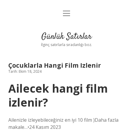
menüyü
Anasayfa
aç
Gizlilik Politikası
Günlük Satırlar
Yasal Uyarı
İlginç satırlarla sıradanlığı boz.
Hakkımızda
Çocuklarla Hangi Film Izlenir
Tarih: Ekim 18, 2024
Ailecek hangi film
izlenir?
Ailenizle izleyebileceğiniz en iyi 10 film )Daha fazla
makale…•24 Kasım 2023