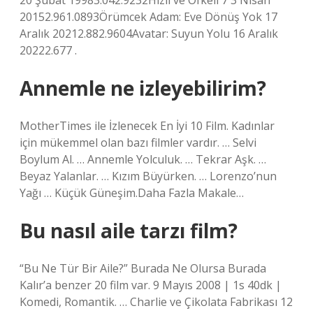
20 Şubat 19983.042.9232Hızlı ve Öfkeli 7 3 Nisan
20152.961.0893Örümcek Adam: Eve Dönüş Yok 17
Aralık 20212.882.9604Avatar: Suyun Yolu 16 Aralık
20222.677 .
Annemle ne izleyebilirim?
MotherTimes ile İzlenecek En İyi 10 Film. Kadınlar
için mükemmel olan bazı filmler vardır. … Selvi
Boylum Al. … Annemle Yolculuk. … Tekrar Aşk. …
Beyaz Yalanlar. … Kızım Büyürken. … Lorenzo’nun
Yağı … Küçük Güneşim.Daha Fazla Makale…
Bu nasıl aile tarzı film?
“Bu Ne Tür Bir Aile?” Burada Ne Olursa Burada
Kalır’a benzer 20 film var. 9 Mayıs 2008 | 1s 40dk |
Komedi, Romantik. … Charlie ve Çikolata Fabrikası 12