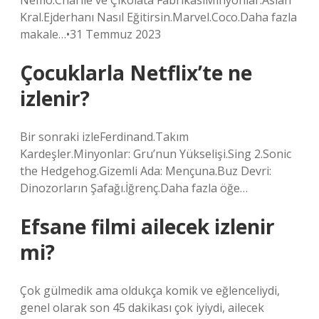
Nemo.Charlie ve Çikolata FabrikasıMinyonlar.Aslan
Kral.Ejderhanı Nasıl Eğitirsin.Marvel.Coco.Daha fazla
makale…•31 Temmuz 2023
Çocuklarla Netflix’te ne
izlenir?
Bir sonraki izleFerdinand.Takım
Kardeşler.Minyonlar: Gru’nun Yükselişi.Sing 2.Sonic
the Hedgehog.Gizemli Ada: Mençuna.Buz Devri:
Dinozorların Şafağı.İğrenç.Daha fazla öğe…
Efsane filmi ailecek izlenir
mi?
Çok gülmedik ama oldukça komik ve eğlenceliydi,
genel olarak son 45 dakikası çok iyiydi, ailecek