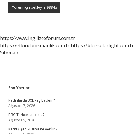
https://www.ingilizceforum.com.tr
https://etkindanismanlik.com.tr
https://bluesolarlight.com.tr
Sitemap
Sidebar
Son Yazılar
Kadınlarda 3XL kaç beden ?
Ağustos 7, 2026
BBC Türkçe kime ait ?
Ağustos 5, 2026
Karnı şişen kuzuya ne verilir ?