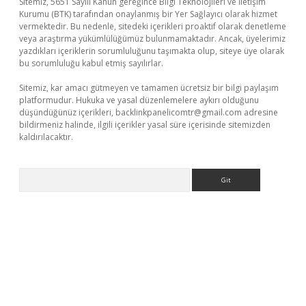
Sitemiz, 5651 Sayılı Kanun gereğince Bilgi Teknolojileri ve İletişim
Kurumu (BTK) tarafından onaylanmış bir Yer Sağlayıcı olarak hizmet
vermektedir. Bu nedenle, sitedeki içerikleri proaktif olarak denetleme
veya araştırma yükümlülüğümüz bulunmamaktadır. Ancak, üyelerimiz
yazdıkları içeriklerin sorumluluğunu taşımakta olup, siteye üye olarak
bu sorumluluğu kabul etmiş sayılırlar.
Sitemiz, kar amacı gütmeyen ve tamamen ücretsiz bir bilgi paylaşım
platformudur. Hukuka ve yasal düzenlemelere aykırı olduğunu
düşündüğünüz içerikleri,
backlinkpanelicomtr@gmail.com
adresine
bildirmeniz halinde, ilgili içerikler yasal süre içerisinde sitemizden
kaldırılacaktır.
Arama
asino giriş