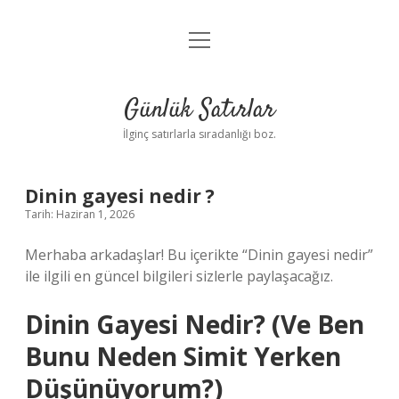
menüyü
Anasayfa
aç
Gizlilik Politikası
Günlük Satırlar
Yasal Uyarı
İlginç satırlarla sıradanlığı boz.
Hakkımızda
Dinin gayesi nedir ?
Tarih: Haziran 1, 2026
Merhaba arkadaşlar! Bu içerikte “Dinin gayesi nedir”
ile ilgili en güncel bilgileri sizlerle paylaşacağız.
Dinin Gayesi Nedir? (Ve Ben
Bunu Neden Simit Yerken
Düşünüyorum?)