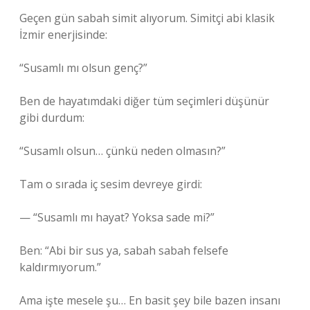
Geçen gün sabah simit alıyorum. Simitçi abi klasik
İzmir enerjisinde:
“Susamlı mı olsun genç?”
Ben de hayatımdaki diğer tüm seçimleri düşünür
gibi durdum:
“Susamlı olsun… çünkü neden olmasın?”
Tam o sırada iç sesim devreye girdi:
— “Susamlı mı hayat? Yoksa sade mi?”
Ben: “Abi bir sus ya, sabah sabah felsefe
kaldırmıyorum.”
Ama işte mesele şu… En basit şey bile bazen insanı