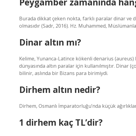
Peygamber zamanında hangi
Burada dikkat çeken nokta, farklı paralar dinar ve dir
olmasıdır (Sadr, 2016). Hz. Muhammed, Müslümanlar i
Dinar altın mı?
Kelime, Yunanca-Latince kökenli denarius (aureus) 
dünyasında altın paralar için kullanılmıştır. Dinar (ço
bilinir, aslında bir Bizans para birimiydi.
Dirhem altın nedir?
Dirhem, Osmanlı İmparatorluğu’nda küçük ağırlıkların
1 dirhem kaç TL’dir?