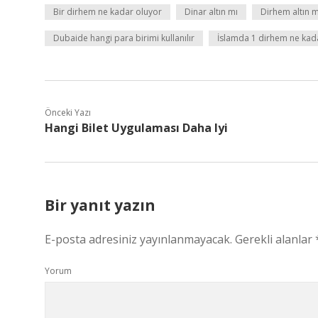
Bir dirhem ne kadar oluyor
Dinar altın mı
Dirhem altın m
Dubaide hangi para birimi kullanılır
İslamda 1 dirhem ne kad
Önceki Yazı
Hangi Bilet Uygulaması Daha Iyi
Bir yanıt yazın
E-posta adresiniz yayınlanmayacak.
Gerekli alanlar
Yorum