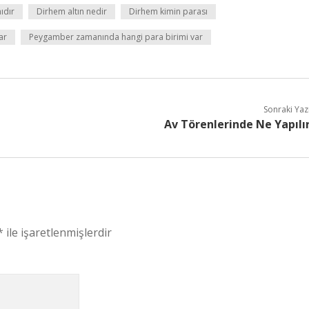
ıdır
Dirhem altın nedir
Dirhem kimin parası
ar
Peygamber zamanında hangi para birimi var
Sonraki Yaz
Av Törenlerinde Ne Yapılı
*
ile işaretlenmişlerdir