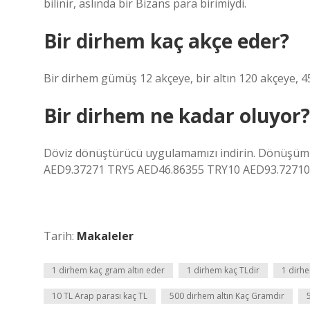
bilinir, aslında bir Bizans para birimiydi.
Bir dirhem kaç akçe eder?
Bir dirhem gümüş 12 akçeye, bir altın 120 akçeye, 45
Bir dirhem ne kadar oluyor?
Döviz dönüştürücü uygulamamızı indirin. Dönüşüm or
AED9.37271 TRY5 AED46.86355 TRY10 AED93.72710 
Tarih:
Makaleler
1 dirhem kaç gram altın eder
1 dirhem kaç TLdir
1 dirhe
10 TL Arap parası kaç TL
500 dirhem altın Kaç Gramdır