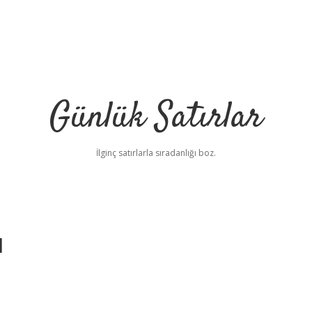
Günlük Satırlar
İlginç satırlarla sıradanlığı boz.
ı