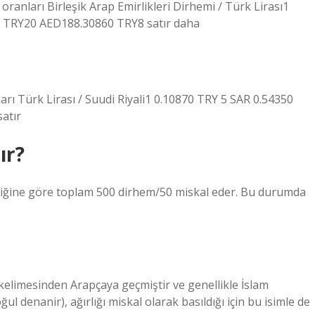
anları Birleşik Arap Emirlikleri Dirhemi / Türk Lirası1
TRY20 AED188.30860 TRY8 satır daha
rı Türk Lirası / Suudi Riyali1 0.10870 TRY 5 SAR 0.54350
atır
ır?
ildiğine göre toplam 500 dirhem/50 miskal eder. Bu durumda
kelimesinden Arapçaya geçmiştir ve genellikle İslam
ğul denanir), ağırlığı miskal olarak basıldığı için bu isimle de