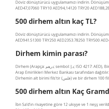
Döviz dönüştürücü uygulamamızı indirin. Dönüşüm or
AED47,07060 TRY10 AED94,14120 TRY20 AED188,28
500 dirhem altın kaç TL?
Döviz dönüştürücü uygulamamızı indirin. Dönüşüm or
AED941.51300 TRY250 AED2353.78250 TRY500 AED
Dirhem kimin parası?
Dirhem (Arapça: درهم‎; sembol: د.إ; ISO 4217: AED), Birleşik Arap Emirlikleri’nde kullanılan para birimidir. Birleşik
Arap Emirlikleri Merkez Bankası tarafından dağıtılır
Dirhemin alt birimi fils’tir (فلس) ve bir di
500 dirhem altın Kaç Gramd
İbn Sa’d’ın rivayetine göre 12 ukıyye ve 1 neşş ver