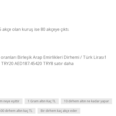
 akçe olan kuruş ise 80 akçeye çıktı.
anları Birleşik Arap Emirlikleri Dirhemi / Türk Lirası1
TRY20 AED187.45420 TRY8 satır daha
m neye eşittir
1 Gram altın Kaç TL
10 dirhem altın ne kadar yapar
500 dirhem altın kaç TL
Bir dirhem kaç akçe eder