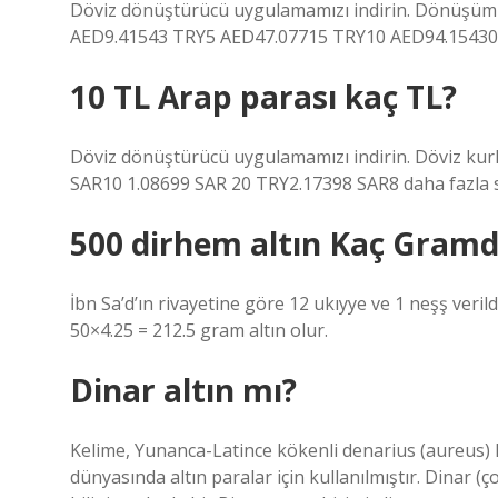
Döviz dönüştürücü uygulamamızı indirin. Dönüşüm or
AED9.41543 TRY5 AED47.07715 TRY10 AED94.15430 
10 TL Arap parası kaç TL?
Döviz dönüştürücü uygulamamızı indirin. Döviz kurla
SAR10 1.08699 SAR 20 TRY2.17398 SAR8 daha fazla s
500 dirhem altın Kaç Gramd
İbn Sa’d’ın rivayetine göre 12 ukıyye ve 1 neşş ver
50×4.25 = 212.5 gram altın olur.
Dinar altın mı?
Kelime, Yunanca-Latince kökenli denarius (aureus) 
dünyasında altın paralar için kullanılmıştır. Dinar (ço