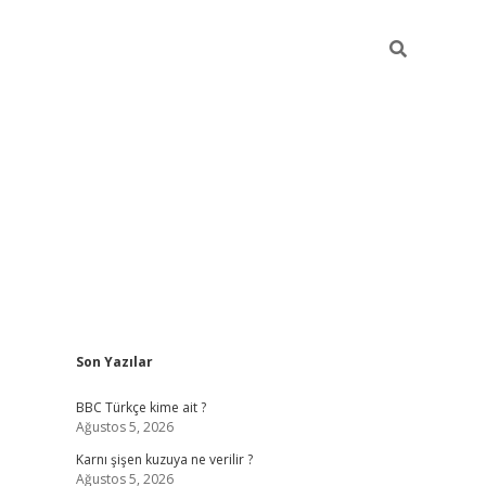
Sidebar
Son Yazılar
vdcasino giriş
BBC Türkçe kime ait ?
Ağustos 5, 2026
Karnı şişen kuzuya ne verilir ?
Ağustos 5, 2026