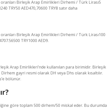
anları Birleşik Arap Emirlikleri Dirhemi / Türk Lirası5
240 TRY50 AED470,70600 TRY8 satır daha
anları Birleşik Arap Emirlikleri Dirhemi / Türk Lirası100
4707.56500 TRY1000 AED9.
. Dirhem gayri resmi olarak DH veya Dhs olarak kısaltılır.
rhem 100 fils’e bölünür.
ır?
ildiğine göre toplam 500 dirhem/50 miskal eder. Bu durumda