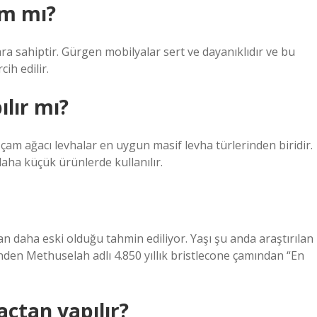
am mı?
a sahiptir. Gürgen mobilyalar sert ve dayanıklıdır ve bu
ih edilir.
lır mı?
am ağacı levhalar en uygun masif levha türlerinden biridir.
daha küçük ürünlerde kullanılır.
n daha eski olduğu tahmin ediliyor. Yaşı şu anda araştırılan
den Methuselah adlı 4.850 yıllık bristlecone çamından “En
açtan yapılır?