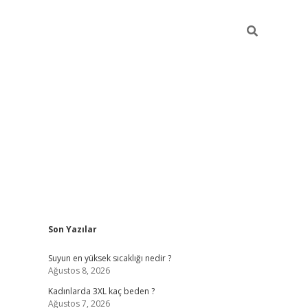
Sidebar
Son Yazılar
vdcasino giriş
Suyun en yüksek sıcaklığı nedir ?
Ağustos 8, 2026
Kadınlarda 3XL kaç beden ?
Ağustos 7, 2026