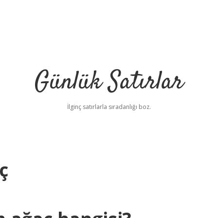
Günlük Satırlar
İlginç satırlarla sıradanlığı boz.
ç