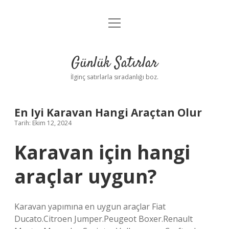
menüyü
Anasayfa
aç
Gizlilik Politikası
Günlük Satırlar
Yasal Uyarı
İlginç satırlarla sıradanlığı boz.
Hakkımızda
En Iyi Karavan Hangi Araçtan Olur
Tarih: Ekim 12, 2024
Karavan için hangi
araçlar uygun?
Karavan yapımına en uygun araçlar Fiat
Ducato.Citroen Jumper.Peugeot Boxer.Renault