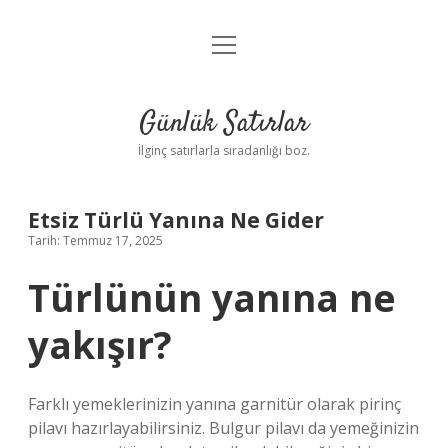
menüyü
Anasayfa
aç
Gizlilik Politikası
Günlük Satırlar
Yasal Uyarı
İlginç satırlarla sıradanlığı boz.
Hakkımızda
Etsiz Türlü Yanına Ne Gider
Tarih: Temmuz 17, 2025
Türlünün yanına ne
yakışır?
Farklı yemeklerinizin yanına garnitür olarak pirinç
pilavı hazırlayabilirsiniz. Bulgur pilavı da yemeğinizin