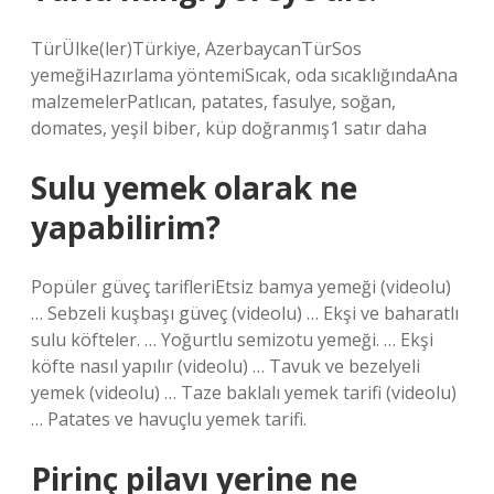
TürÜlke(ler)Türkiye, AzerbaycanTürSos
yemeğiHazırlama yöntemiSıcak, oda sıcaklığındaAna
malzemelerPatlıcan, patates, fasulye, soğan,
domates, yeşil biber, küp doğranmış1 satır daha
Sulu yemek olarak ne
yapabilirim?
Popüler güveç tarifleriEtsiz bamya yemeği (videolu)
… Sebzeli kuşbaşı güveç (videolu) … Ekşi ve baharatlı
sulu köfteler. … Yoğurtlu semizotu yemeği. … Ekşi
köfte nasıl yapılır (videolu) … Tavuk ve bezelyeli
yemek (videolu) … Taze baklalı yemek tarifi (videolu)
… Patates ve havuçlu yemek tarifi.
Pirinç pilavı yerine ne