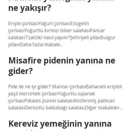
ne yakışır?
Erişte çorbasıYoğurt çorbasıEzogelin
çorbasıYoğurtlu kırmızı biber salatasıPancar
salatasıTzatziki nasıl yapılır?Şehriyeli pilavBulgur
pilavıDaha fazla makale…
Misafire pidenin yanına ne
gider?
Pide ile ne iyi gider? Mantar çorbasıBaharatlı erişteli
yeşil mercimek çorbasıYoğurtlu ıspanak
çorbasıPatates püresi salatasıKözlenmiş patlıcan
salatasıDereotlu balkabağı salatasıDiğer makaleler…
Kereviz yemeğinin yanına