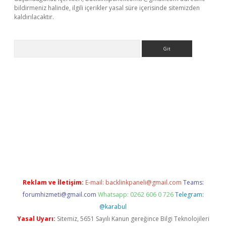
bildirmeniz halinde, ilgili içerikler yasal süre içerisinde sitemizden
kaldırılacaktır.
Arama
 giriş
Reklam ve İletişim:
E-mail:
backlinkpaneli@gmail.com
Teams:
forumhizmeti@gmail.com
Whatsapp: 0262 606 0 726
Telegram:
@karabul
Yasal Uyarı:
Sitemiz, 5651 Sayılı Kanun gereğince Bilgi Teknolojileri