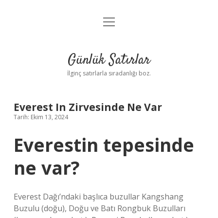
menüyü
Anasayfa
aç
Gizlilik Politikası
Günlük Satırlar
Yasal Uyarı
İlginç satırlarla sıradanlığı boz.
Hakkımızda
Everest In Zirvesinde Ne Var
Tarih: Ekim 13, 2024
Everestin tepesinde
ne var?
Everest Dağı’ndaki başlıca buzullar Kangshang
Buzulu (doğu), Doğu ve Batı Rongbuk Buzulları