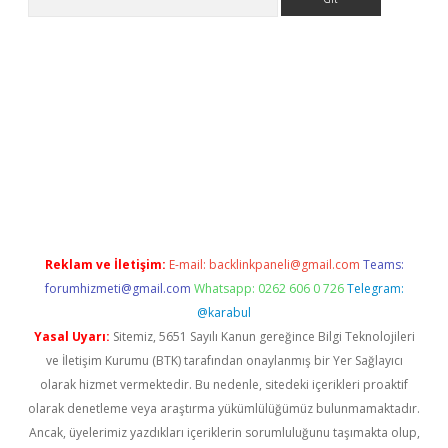
iriş
Reklam ve İletişim:
E-mail:
backlinkpaneli@gmail.com
Teams:
forumhizmeti@gmail.com
Whatsapp: 0262 606 0 726
Telegram:
@karabul
Yasal Uyarı:
Sitemiz, 5651 Sayılı Kanun gereğince Bilgi Teknolojileri
ve İletişim Kurumu (BTK) tarafından onaylanmış bir Yer Sağlayıcı
olarak hizmet vermektedir. Bu nedenle, sitedeki içerikleri proaktif
olarak denetleme veya araştırma yükümlülüğümüz bulunmamaktadır.
Ancak, üyelerimiz yazdıkları içeriklerin sorumluluğunu taşımakta olup,