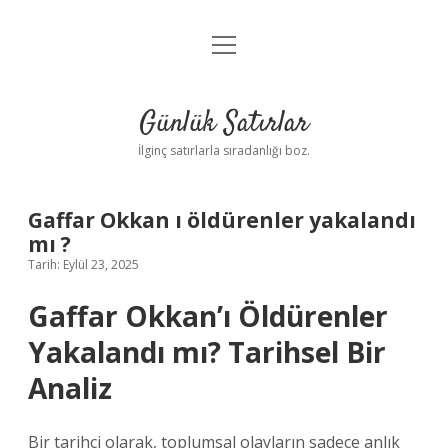
menüyü
Anasayfa
aç
Gizlilik Politikası
Günlük Satırlar
Yasal Uyarı
İlginç satırlarla sıradanlığı boz.
Hakkımızda
Gaffar Okkan ı öldürenler yakalandı
mı ?
Tarih: Eylül 23, 2025
Gaffar Okkan’ı Öldürenler
Yakalandı mı? Tarihsel Bir
Analiz
Bir tarihçi olarak, toplumsal olayların sadece anlık