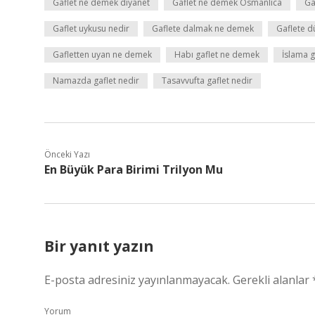
Gaflet ne demek diyanet
Gaflet ne demek Osmanlıca
Ga
Gaflet uykusu nedir
Gaflete dalmak ne demek
Gaflete 
Gafletten uyan ne demek
Habı gaflet ne demek
İslama 
Namazda gaflet nedir
Tasavvufta gaflet nedir
Önceki Yazı
En Büyük Para Birimi Trilyon Mu
Bir yanıt yazın
E-posta adresiniz yayınlanmayacak.
Gerekli alanlar
Yorum