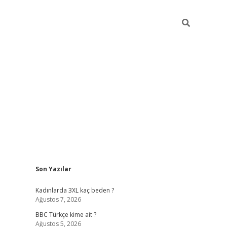
Sidebar
Son Yazılar
vdcasino giriş
Kadınlarda 3XL kaç beden ?
Ağustos 7, 2026
BBC Türkçe kime ait ?
Ağustos 5, 2026