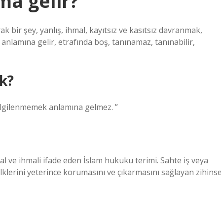
ma gelir?
rak bir şey, yanlış, ihmal, kayıtsız ve kasıtsız davranmak,
lamına gelir, etrafında boş, tanınamaz, tanınabilir,
k?
lgilenmemek anlamına gelmez. ”
mal ve ihmali ifade eden İslam hukuku terimi. Sahte iş veya
lklerini yeterince korumasını ve çıkarmasını sağlayan zihinse