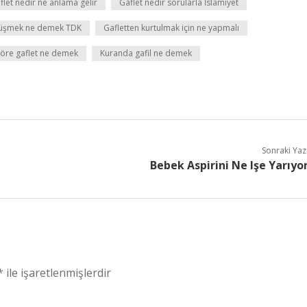
flet nedir ne anlama gelir
Gaflet nedir sorularla İslamiyet
düşmek ne demek TDK
Gafletten kurtulmak için ne yapmalı
göre gaflet ne demek
Kuranda gafil ne demek
Sonraki Yaz
Bebek Aspirini Ne Işe Yarıyo
*
ile işaretlenmişlerdir