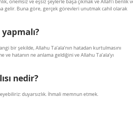
lık, önemsiz ve eşsiz şeylerle başa çıkmak ve Allah’ı benlik v
 gelir. Buna göre, gerçek görevleri unutmak cahil olarak
e yapmalı?
angi bir şekilde, Allahu Ta’ala’nın hatadan kurtulmasını
e ve hatanın ne anlama geldiğini ve Allahu Ta’ala’yı
ısı nedir?
leyebiliriz: duyarsızlık. İhmali memnun etmek.