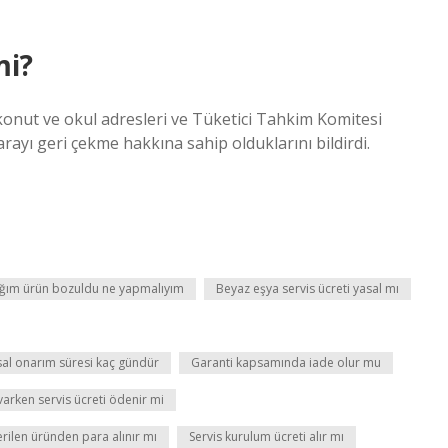
mi?
 konut ve okul adresleri ve Tüketici Tahkim Komitesi
ayı geri çekme hakkına sahip olduklarını bildirdi.
ığım ürün bozuldu ne yapmalıyım
Beyaz eşya servis ücreti yasal mı
sal onarım süresi kaç gündür
Garanti kapsamında iade olur mu
varken servis ücreti ödenir mi
rilen üründen para alınır mı
Servis kurulum ücreti alır mı