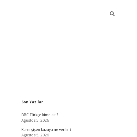
Sidebar
Son Yazılar
vdcasino giriş
BBC Türkçe kime ait ?
Ağustos 5, 2026
Karnı şişen kuzuya ne verilir ?
Ağustos 5, 2026