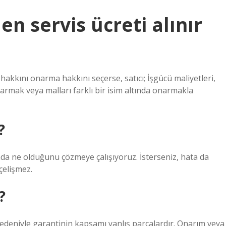
n servis ücreti alınır
akkını onarma hakkını seçerse, satıcı; İşgücü maliyetleri,
rmak veya malları farklı bir isim altında onarmakla
?
ada ne olduğunu çözmeye çalışıyoruz. İsterseniz, hata da
çelişmez.
?
nedeniyle garantinin kapsamı yanlış parçalardır. Onarım veya