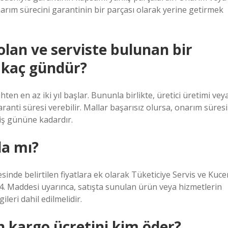
narım sürecini garantinin bir parçası olarak yerine getirmek
olan ve serviste bulunan bir
 kaç gündür?
ihten en az iki yıl başlar. Bununla birlikte, üretici üretimi vey
 garanti süresi verebilir. Mallar başarısız olursa, onarım süresi
 iş gününe kadardır.
da mı?
esinde belirtilen fiyatlara ek olarak Tüketiciye Servis ve Kuce
n 54. Maddesi uyarınca, satışta sunulan ürün veya hizmetlerin
ileri dahil edilmelidir.
 kargo ücretini kim öder?