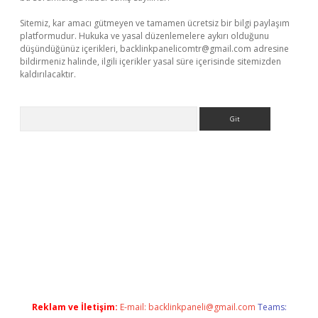
Sitemiz, kar amacı gütmeyen ve tamamen ücretsiz bir bilgi paylaşım
platformudur. Hukuka ve yasal düzenlemelere aykırı olduğunu
düşündüğünüz içerikleri,
backlinkpanelicomtr@gmail.com
adresine
bildirmeniz halinde, ilgili içerikler yasal süre içerisinde sitemizden
kaldırılacaktır.
Arama
o giriş
Reklam ve İletişim:
E-mail:
backlinkpaneli@gmail.com
Teams: