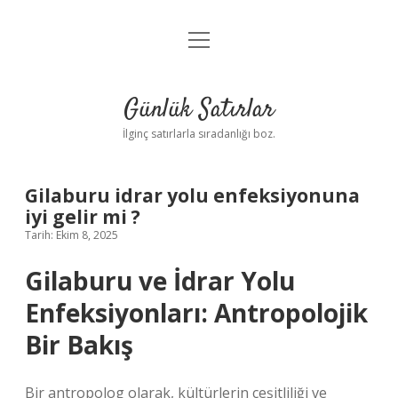
menüyü
Anasayfa
aç
Gizlilik Politikası
Günlük Satırlar
Yasal Uyarı
İlginç satırlarla sıradanlığı boz.
Hakkımızda
Gilaburu idrar yolu enfeksiyonuna
iyi gelir mi ?
Tarih: Ekim 8, 2025
Gilaburu ve İdrar Yolu
Enfeksiyonları: Antropolojik
Bir Bakış
Bir antropolog olarak, kültürlerin çeşitliliği ve