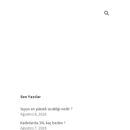
Sidebar
Son Yazılar
vdcasino giri
Suyun en yüksek sıcaklığı nedir ?
Ağustos 8, 2026
Kadınlarda 3XL kaç beden ?
Ağustos 7, 2026