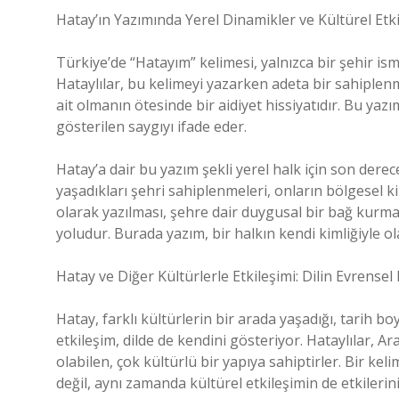
Hatay’ın Yazımında Yerel Dinamikler ve Kültürel Etki
Türkiye’de “Hatayım” kelimesi, yalnızca bir şehir is
Hataylılar, bu kelimeyi yazarken adeta bir sahiplenm
ait olmanın ötesinde bir aidiyet hissiyatıdır. Bu yaz
gösterilen saygıyı ifade eder.
Hatay’a dair bu yazım şekli yerel halk için son derece
yaşadıkları şehri sahiplenmeleri, onların bölgesel k
olarak yazılması, şehre dair duygusal bir bağ kurma
yoludur. Burada yazım, bir halkın kendi kimliğiyle ola
Hatay ve Diğer Kültürlerle Etkileşimi: Dilin Evrens
Hatay, farklı kültürlerin bir arada yaşadığı, tarih 
etkileşim, dilde de kendini gösteriyor. Hataylılar, Ar
olabilen, çok kültürlü bir yapıya sahiptirler. Bir kel
değil, aynı zamanda kültürel etkileşimin de etkilerini