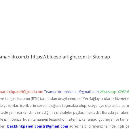
smanlik.com.tr
https://bluesolarlight.com.tr
Sitemap
backlinkpaneli@gmail.com
Teams:
forumhizmeti@gmail.com
Whatsapp: 0262 6
i ve İletişim Kurumu (BTK) tarafından onaylanmış bir Yer Sağlayıcı olarak hizmet 
zdıkları içeriklerin sorumluluğunu taşımakta olup, siteye üye olarak bu sorumlu
itede yalnızca kendi hazırladığımız makaleler paylaşılmaktadır. Burada yer alan 
le isim benzerlikleri tamamen tesadüfidir. Sitemiz, kar amacı gütmeyen ve tama
leri,
backlinkpanelicomtr@gmail.com
adresine bildirmeniz halinde, ilgili içe