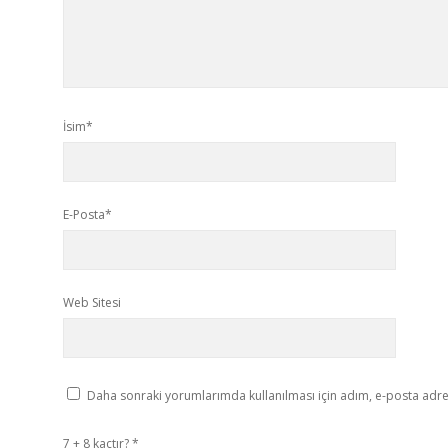
İsim*
E-Posta*
Web Sitesi
Daha sonraki yorumlarımda kullanılması için adım, e-posta adres
7 + 8 kaçtır?
*