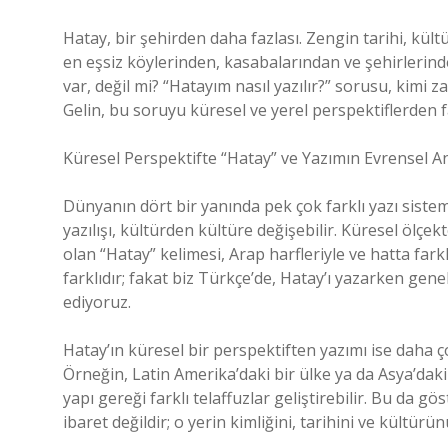
Hatay, bir şehirden daha fazlası. Zengin tarihi, kültü
en eşsiz köylerinden, kasabalarından ve şehirlerind
var, değil mi? “Hatayım nasıl yazılır?” sorusu, kimi z
Gelin, bu soruyu küresel ve yerel perspektiflerden fa
Küresel Perspektifte “Hatay” ve Yazımın Evrensel A
Dünyanın dört bir yanında pek çok farklı yazı sistem
yazılışı, kültürden kültüre değişebilir. Küresel ölçe
olan “Hatay” kelimesi, Arap harfleriyle ve hatta farklı
farklıdır; fakat biz Türkçe’de, Hatay’ı yazarken gene
ediyoruz.
Hatay’ın küresel bir perspektiften yazımı ise daha ço
Örneğin, Latin Amerika’daki bir ülke ya da Asya’daki
yapı gereği farklı telaffuzlar geliştirebilir. Bu da g
ibaret değildir; o yerin kimliğini, tarihini ve kültürü