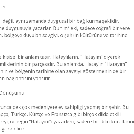
ler
mi değil, aynı zamanda duygusal bir bağ kurma şeklidir.
e duygusuyla yazarlar. Bu “im” eki, sadece coğrafi bir yere
ım, bölgeye duyulan sevgiyi, o şehrin kültürüne ve tarihine
 kişisel bir anlam taşır. Hataylıların, “Hatayım” diyerek
imliklerinin bir parçasıdır. Bu anlamda, Hatay’ın “Hatayım”
nın ve bölgenin tarihine olan saygıyı göstermenin de bir
n bağlantısını yansıtır.
el Dönüşümü
boyunca pek çok medeniyete ev sahipliği yapmış bir şehir. Bu
apça, Türkçe, Kürtçe ve Fransızca gibi birçok dilde etkili
imeyi, örneğin “Hatayım”ı yazarken, sadece bir dilin kurallarını
 görebiliriz.