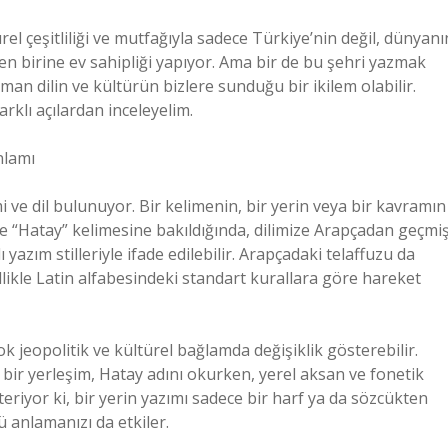
rel çeşitliliği ve mutfağıyla sadece Türkiye’nin değil, dünyanı
en birine ev sahipliği yapıyor. Ama bir de bu şehri yazmak
aman dilin ve kültürün bizlere sunduğu bir ikilem olabilir.
rklı açılardan inceleyelim.
nlamı
i ve dil bulunuyor. Bir kelimenin, bir yerin veya bir kavramın
kte “Hatay” kelimesine bakıldığında, dilimize Arapçadan geçmi
 yazım stilleriyle ifade edilebilir. Arapçadaki telaffuzu da
llikle Latin alfabesindeki standart kurallara göre hareket
k jeopolitik ve kültürel bağlamda değişiklik gösterebilir.
 bir yerleşim, Hatay adını okurken, yerel aksan ve fonetik
österiyor ki, bir yerin yazımı sadece bir harf ya da sözcükten
nü anlamanızı da etkiler.