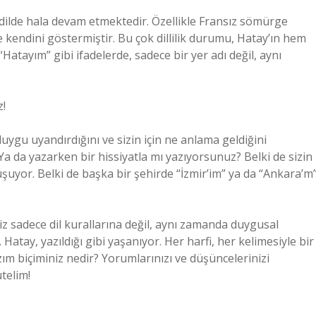
n dilde hala devam etmektedir. Özellikle Fransız sömürge
e kendini göstermiştir. Bu çok dillilik durumu, Hatay’ın hem
Hatayım” gibi ifadelerde, sadece bir yer adı değil, aynı
z!
duygu uyandırdığını ve sizin için ne anlama geldiğini
Ya da yazarken bir hissiyatla mı yazıyorsunuz? Belki de sizin
uşuyor. Belki de başka bir şehirde “İzmir’im” ya da “Ankara’m
miz sadece dil kurallarına değil, aynı zamanda duygusal
Hatay, yazıldığı gibi yaşanıyor. Her harfi, her kelimesiyle bir
azım biçiminiz nedir? Yorumlarınızı ve düşüncelerinizi
telim!