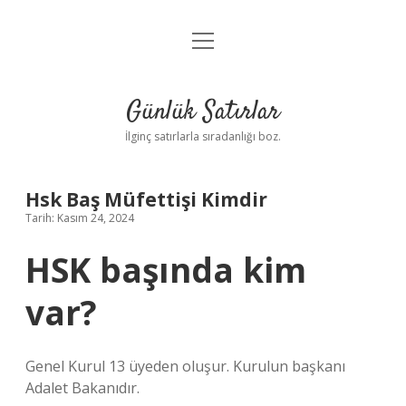
menüyü
Anasayfa
aç
Gizlilik Politikası
Günlük Satırlar
Yasal Uyarı
İlginç satırlarla sıradanlığı boz.
Hakkımızda
Hsk Baş Müfettişi Kimdir
Tarih: Kasım 24, 2024
HSK başında kim
var?
Genel Kurul 13 üyeden oluşur. Kurulun başkanı
Adalet Bakanıdır.