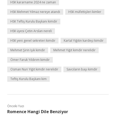
HSK kararname 2024 ne zaman
HSK Mehmet Yılmaz nereye atandı
HSK müfettişleri kimler
HSK Teftiş Kurulu Başkanı kimdir
HSK üyesi Çetin Arslan nereli
HSK yeni genel sekreteri kimdir
Kartal Yiğitin kardeşi kimdir
Mehmet Şirin Işık kimdir
Mehmet Yiğit kimdir nerelidir
Ömer Faruk Yıldırım kimdir
Osman Nuri Yiğit kimdir nerelidir
Savcıların başı kimdir
Teftiş Kurulu Başkanı kim
Önceki Yazı
Romence Hangi Dile Benziyor