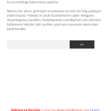
bu sorumluluğu kabul etmiş sayılırlar.
Sitemiz, kar amacı gütmeyen ve tamamen ücretsiz bir bilgi paylaşım
platformudur. Hukuka ve yasal düzenlemelere aykırı olduğunu
düşündüğünüz içerikleri,
backlinkpanelicomtr@gmail.com
adresine
bildirmeniz halinde, ilgili içerikler yasal süre içerisinde sitemizden
kaldırılacaktır.
Arama
dcasino giriş
Reklam ve İletişim:
E-mail:
backlinkpaneli@gmail.com
Teams: