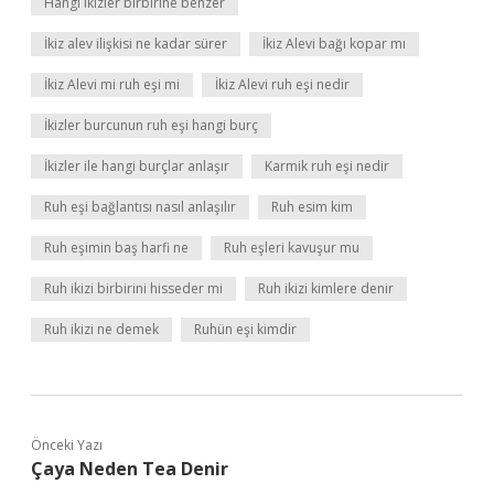
Hangi ikizler birbirine benzer
İkiz alev ilişkisi ne kadar sürer
İkiz Alevi bağı kopar mı
İkiz Alevi mi ruh eşi mi
İkiz Alevi ruh eşi nedir
İkizler burcunun ruh eşi hangi burç
İkizler ile hangi burçlar anlaşır
Karmik ruh eşi nedir
Ruh eşi bağlantısı nasıl anlaşılır
Ruh esim kim
Ruh eşimin baş harfi ne
Ruh eşleri kavuşur mu
Ruh ikizi birbirini hisseder mi
Ruh ikizi kimlere denir
Ruh ikizi ne demek
Ruhün eşi kimdir
Önceki Yazı
Çaya Neden Tea Denir