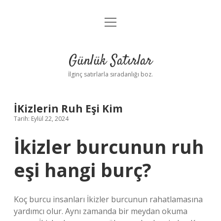
menüyü
Anasayfa
aç
Gizlilik Politikası
Günlük Satırlar
Yasal Uyarı
İlginç satırlarla sıradanlığı boz.
Hakkımızda
İKizlerin Ruh Eşi Kim
Tarih: Eylül 22, 2024
İkizler burcunun ruh
eşi hangi burç?
Koç burcu insanları İkizler burcunun rahatlamasına
yardımcı olur. Aynı zamanda bir meydan okuma