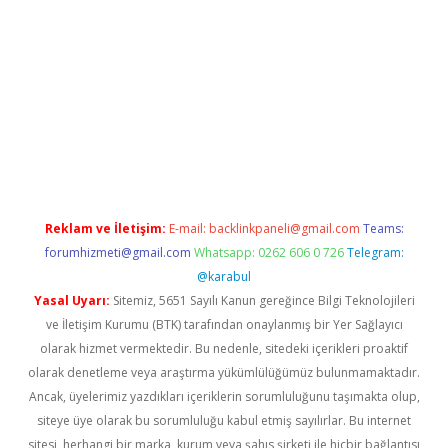
ş
Reklam ve İletişim:
E-mail:
backlinkpaneli@gmail.com
Teams:
forumhizmeti@gmail.com
Whatsapp: 0262 606 0 726
Telegram:
@karabul
Yasal Uyarı:
Sitemiz, 5651 Sayılı Kanun gereğince Bilgi Teknolojileri
ve İletişim Kurumu (BTK) tarafından onaylanmış bir Yer Sağlayıcı
olarak hizmet vermektedir. Bu nedenle, sitedeki içerikleri proaktif
olarak denetleme veya araştırma yükümlülüğümüz bulunmamaktadır.
Ancak, üyelerimiz yazdıkları içeriklerin sorumluluğunu taşımakta olup,
siteye üye olarak bu sorumluluğu kabul etmiş sayılırlar. Bu internet
sitesi, herhangi bir marka, kurum veya şahıs şirketi ile hiçbir bağlantısı