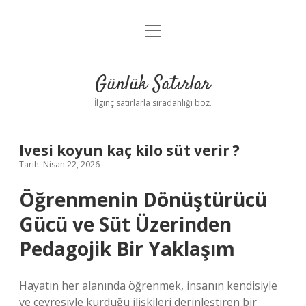
menüyü
Anasayfa
aç
Gizlilik Politikası
Günlük Satırlar
Yasal Uyarı
İlginç satırlarla sıradanlığı boz.
Hakkımızda
Ivesi koyun kaç kilo süt verir ?
Tarih: Nisan 22, 2026
Öğrenmenin Dönüştürücü
Gücü ve Süt Üzerinden
Pedagojik Bir Yaklaşım
Hayatın her alanında öğrenmek, insanın kendisiyle
ve çevresiyle kurduğu ilişkileri derinleştiren bir