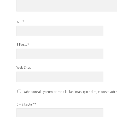
İsim*
E-Posta*
Web Sitesi
Daha sonraki yorumlarımda kullanılması için adım, e-posta adres
6 + 2 kaçtır?
*