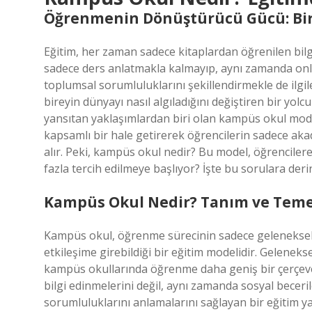
Öğrenmenin Dönüştürücü Gücü: Bir 
Eğitim, her zaman sadece kitaplardan öğrenilen bilgi
sadece ders anlatmakla kalmayıp, aynı zamanda onları
toplumsal sorumluluklarını şekillendirmekle de ilgi
bireyin dünyayı nasıl algıladığını değiştiren bir yol
yansıtan yaklaşımlardan biri olan kampüs okul mod
kapsamlı bir hale getirerek öğrencilerin sadece akade
alır. Peki, kampüs okul nedir? Bu model, öğrenciler
fazla tercih edilmeye başlıyor? İşte bu sorulara der
Kampüs Okul Nedir? Tanım ve Temel
Kampüs okul, öğrenme sürecinin sadece geleneksel sın
etkileşime girebildiği bir eğitim modelidir. Gelenekse
kampüs okullarında öğrenme daha geniş bir çerçeve
bilgi edinmelerini değil, aynı zamanda sosyal beceri
sorumluluklarını anlamalarını sağlayan bir eğitim ya