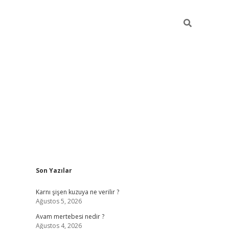
Sidebar
Son Yazılar
vdcasino giriş
Karnı şişen kuzuya ne verilir ?
Ağustos 5, 2026
Avam mertebesi nedir ?
Ağustos 4, 2026