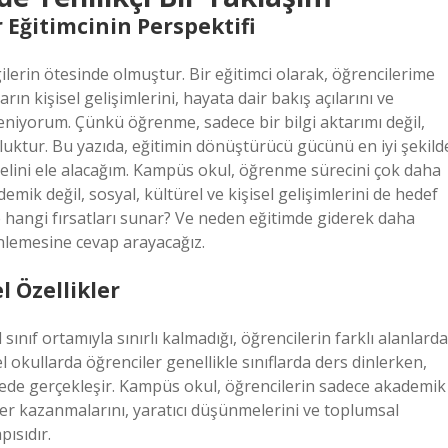
Eğitimcinin Perspektifi
lerin ötesinde olmuştur. Bir eğitimci olarak, öğrencilerime
n kişisel gelişimlerini, hayata dair bakış açılarını ve
leniyorum. Çünkü öğrenme, sadece bir bilgi aktarımı değil,
culuktur. Bu yazıda, eğitimin dönüştürücü gücünü en iyi şekild
elini ele alacağım. Kampüs okul, öğrenme sürecini çok daha
mik değil, sosyal, kültürel ve kişisel gelişimlerini de hedef
e hangi fırsatları sunar? Ve neden eğitimde giderek daha
inlemesine cevap arayacağız.
 Özellikler
ıf ortamıyla sınırlı kalmadığı, öğrencilerin farklı alanlarda
l okullarda öğrenciler genellikle sınıflarda ders dinlerken,
de gerçekleşir. Kampüs okul, öğrencilerin sadece akademik
ler kazanmalarını, yaratıcı düşünmelerini ve toplumsal
pısıdır.