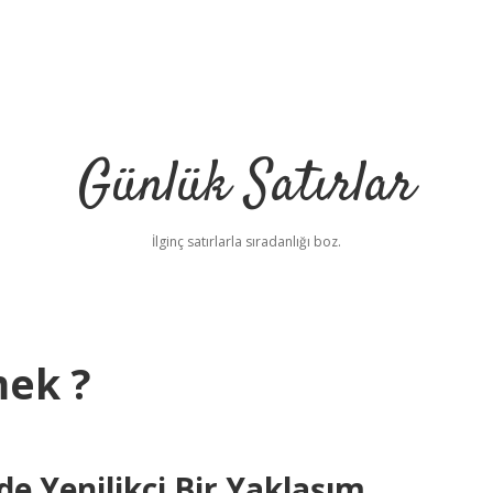
Günlük Satırlar
İlginç satırlarla sıradanlığı boz.
ek ?
e Yenilikçi Bir Yaklaşım