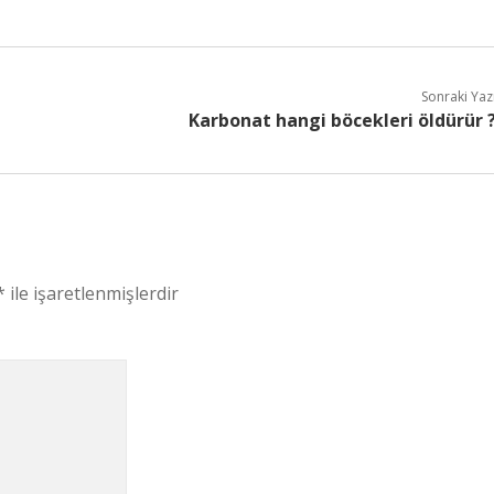
Sonraki Yaz
Karbonat hangi böcekleri öldürür 
*
ile işaretlenmişlerdir