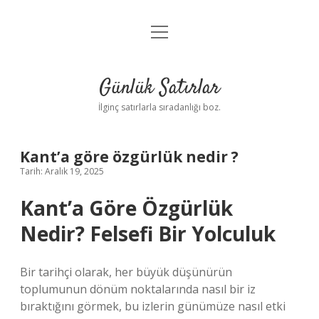
menüyü
Anasayfa
aç
Gizlilik Politikası
Günlük Satırlar
Yasal Uyarı
İlginç satırlarla sıradanlığı boz.
Hakkımızda
Kant’a göre özgürlük nedir ?
Tarih: Aralık 19, 2025
Kant’a Göre Özgürlük
Nedir? Felsefi Bir Yolculuk
Bir tarihçi olarak, her büyük düşünürün
toplumunun dönüm noktalarında nasıl bir iz
bıraktığını görmek, bu izlerin günümüze nasıl etki