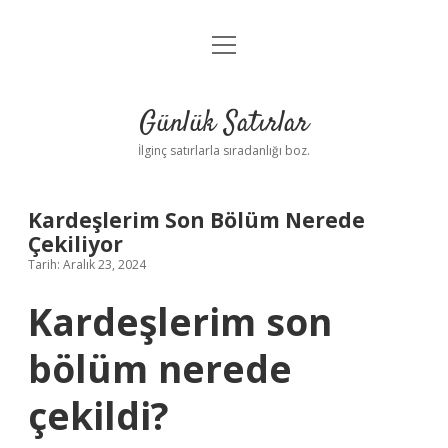
menüyü
Anasayfa
aç
Gizlilik Politikası
Günlük Satırlar
Yasal Uyarı
İlginç satırlarla sıradanlığı boz.
Hakkımızda
Kardeşlerim Son Bölüm Nerede
Çekiliyor
Tarih: Aralık 23, 2024
Kardeşlerim son
bölüm nerede
çekildi?