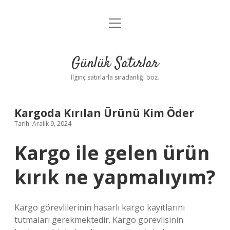
menüyü
Anasayfa
aç
Gizlilik Politikası
Günlük Satırlar
Yasal Uyarı
İlginç satırlarla sıradanlığı boz.
Hakkımızda
Kargoda Kırılan Ürünü Kim Öder
Tarih: Aralık 9, 2024
Kargo ile gelen ürün
kırık ne yapmalıyım?
Kargo görevlilerinin hasarlı kargo kayıtlarını
tutmaları gerekmektedir. Kargo görevlisinin