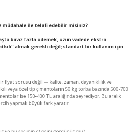
 müdahale ile telafi edebilir misiniz?
aşta biraz fazla ödemek, uzun vadede ekstra
tkılı” almak gerekli değil; standart bir kullanım için
r fiyat sorusu değil — kalite, zaman, dayanıklılık ve
tkılı veya özel tip çimentoların 50 kg torba bazında 500-700
imentolar ise 150-400 TL aralığında seyrediyor. Bu aralık
ercih yapmak büyük fark yaratır.
nız ve bu seçimin etkisini gördünüz mü?