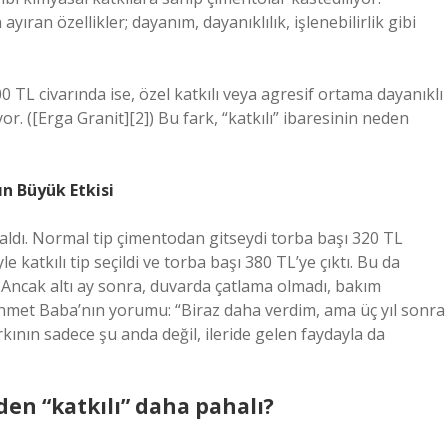
ran özellikler; dayanım, dayanıklılık, işlenebilirlik gibi
 TL civarında ise, özel katkılı veya agresif ortama dayanıklı
yor. ([Erga Granit][2]) Bu fark, “katkılı” ibaresinin neden
n Büyük Etkisi
aldı. Normal tip çimentodan gitseydi torba başı 320 TL
 katkılı tip seçildi ve torba başı 380 TL’ye çıktı. Bu da
Ancak altı ay sonra, duvarda çatlama olmadı, bakım
met Baba’nın yorumu: “Biraz daha verdim, ama üç yıl sonra
kının sadece şu anda değil, ileride gelen faydayla da
eden “katkılı” daha pahalı?