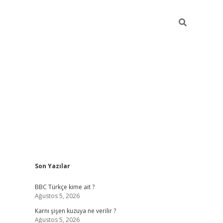
Sidebar
Son Yazılar
vdcasino giriş
BBC Türkçe kime ait ?
Ağustos 5, 2026
Karnı şişen kuzuya ne verilir ?
Ağustos 5, 2026