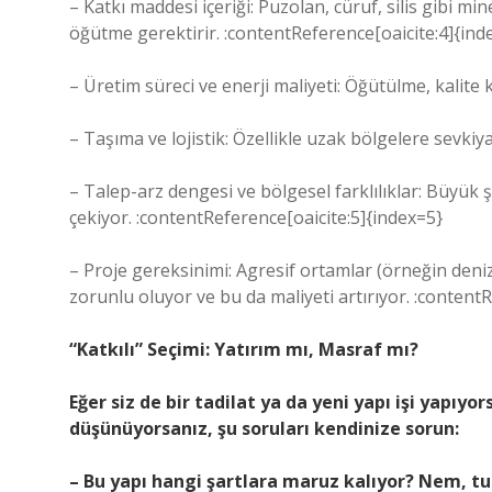
– Katkı maddesi içeriği: Puzolan, cüruf, silis gibi m
öğütme gerektirir. :contentReference[oaicite:4]{ind
– Üretim süreci ve enerji maliyeti: Öğütülme, kalite ko
– Taşıma ve lojistik: Özellikle uzak bölgelere sevkiya
– Talep-arz dengesi ve bölgesel farklılıklar: Büyük şe
çekiyor. :contentReference[oaicite:5]{index=5}
– Proje gereksinimi: Agresif ortamlar (örneğin deniz 
zorunlu oluyor ve bu da maliyeti artırıyor. :content
“Katkılı” Seçimi: Yatırım mı, Masraf mı?
Eğer siz de bir tadilat ya da yeni yapı işi yapıyo
düşünüyorsanız, şu soruları kendinize sorun:
– Bu yapı hangi şartlara maruz kalıyor? Nem, tu