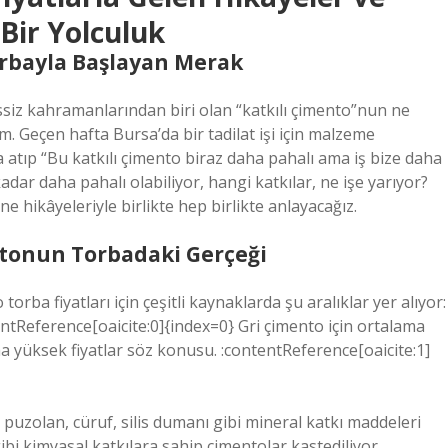
Bir Yolculuk
Torbayla Başlayan Merak
siz kahramanlarından biri olan “katkılı çimento”nun ne
. Geçen hafta Bursa’da bir tadilat işi için malzeme
tıp “Bu katkılı çimento biraz daha pahalı ama iş bize daha
dar daha pahalı olabiliyor, hangi katkılar, ne işe yarıyor?
ne hikâyeleriyle birlikte hep birlikte anlayacağız.
entonun Torbadaki Gerçeği
torba fiyatları için çeşitli kaynaklarda şu aralıklar yer alıyor:
entReference[oaicite:0]{index=0} Gri çimento için ortalama
ha yüksek fiyatlar söz konusu. :contentReference[oaicite:1]
 puzolan, cüruf, silis dumanı gibi mineral katkı maddeleri
r gibi kimyasal katkılara sahip çimentolar kastediliyor.