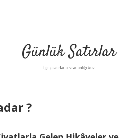
Günlük Satırlar
İlginç satırlarla sıradanlığı boz.
adar ?
iyatlarla Gelen Hikâyeler ve