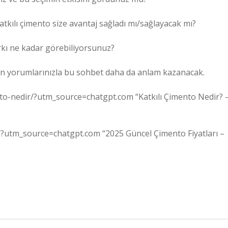
katkılı çimento size avantaj sağladı mı/sağlayacak mı?
arkı ne kadar görebiliyorsunuz?
zin yorumlarınızla bu sohbet daha da anlam kazanacak.
nto-nedir/?utm_source=chatgpt.com “Katkılı Çimento Nedir? 
ri/?utm_source=chatgpt.com “2025 Güncel Çimento Fiyatları –