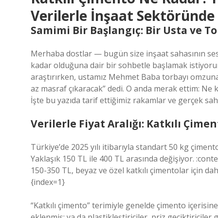
Verilerle İnşaat Sektöründe 
Samimi Bir Başlangıç: Bir Usta ve 
Merhaba dostlar — bugün size inşaat sahasının ses
kadar olduğuna dair bir sohbetle başlamak istiyorum
araştırırken, ustamız Mehmet Baba torbayı omzuna a
az masraf çıkaracak” dedi. O anda merak ettim: Ne ka
İşte bu yazıda tarif ettiğimiz rakamlar ve gerçek sah
Verilerle Fiyat Aralığı: Katkılı Çim
Türkiye’de 2025 yılı itibarıyla standart 50 kg çimento 
Yaklaşık 150 TL ile 400 TL arasında değişiyor. :cont
150-350 TL, beyaz ve özel katkılı çimentolar için da
{index=1}
“Katkılı çimento” terimiyle genelde çimento içerisine
eklenmiş; ya da plastikleştiriciler, priz geciktiricile