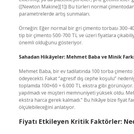
([Newton Makine][1]) Bu türleri normal çimentodan ayı
parametrelerde artış sunmaları.
Örneğin: Eğer normal bir gri çimento torbası 300-400
tip bir çimento 500-700 TL ve üzeri fiyatlara çıkabili
önemli olduğunu gösteriyor.
Sahadan Hikâyeler: Mehmet Baba ve Minik Farkı
Mehmet Baba, bir ev tadilatında 100 torba çimento 
ödeyecekti. Fakat “agresif dış cephe koşulu” nedeniyle
toplamda 100×60 = 6.000 TL ekstra gibi görünüyor. 
yapılmadı ve müşteri memnuniyeti yüksek oldu. Meh
ekstra harca gerek kalmadı.” Bu hikâye bize fiyat far
ölçülebileceğini anlatıyor.
Fiyatı Etkileyen Kritik Faktörler: N