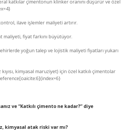
ineral katkılar çimentonun klinker oranını düşürür ve özel
ex=4}
ntrol, ilave işlemler maliyeti artırır.
t maliyeti, fiyat farkını büyütüyor.
hirlerde yoğun talep ve lojistik maliyeti fiyatları yukarı
kıyısı, kimyasal maruziyet) için özel katkılı çimentolar
Reference[oaicite:6]{index=6}
rsanız ve “Katkılı çimento ne kadar?” diye
z, kimyasal atak riski var mı?