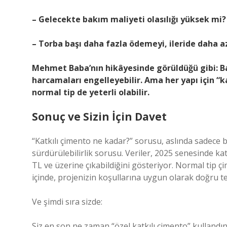
– Gelecekte bakım maliyeti olasılığı yüksek mi?
– Torba başı daha fazla ödemeyi, ileride daha az
Mehmet Baba’nın hikâyesinde görüldüğü gibi: B
harcamaları engelleyebilir. Ama her yapı için “ka
normal tip de yeterli olabilir.
Sonuç ve Sizin İçin Davet
“Katkılı çimento ne kadar?” sorusu, aslında sadece bi
sürdürülebilirlik sorusu. Veriler, 2025 senesinde ka
TL ve üzerine çıkabildiğini gösteriyor. Normal tip ç
içinde, projenizin koşullarına uygun olarak doğru t
Ve şimdi sıra sizde:
Siz en son ne zaman “özel katkılı çimento” kullandı