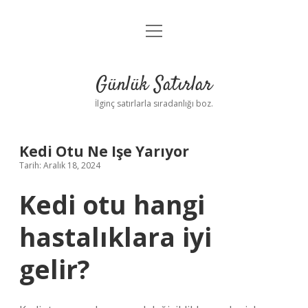
menüyü
Anasayfa
aç
Gizlilik Politikası
Günlük Satırlar
Yasal Uyarı
İlginç satırlarla sıradanlığı boz.
Hakkımızda
Kedi Otu Ne Işe Yarıyor
Tarih: Aralık 18, 2024
Kedi otu hangi
hastalıklara iyi
gelir?