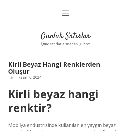
menüyü
Anasayfa
aç
Gizlilik Politikası
Günlük Satırlar
Yasal Uyarı
İlginç satırlarla sıradanlığı boz.
Hakkımızda
Kirli Beyaz Hangi Renklerden
Oluşur
Tarih: Kasım 6, 2024
Kirli beyaz hangi
renktir?
Mobilya endüstrisinde kullanılan en yaygın beyaz