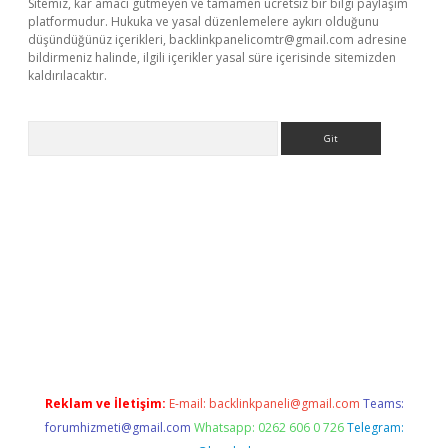
Sitemiz, kar amacı gütmeyen ve tamamen ücretsiz bir bilgi paylaşım
platformudur. Hukuka ve yasal düzenlemelere aykırı olduğunu
düşündüğünüz içerikleri,
backlinkpanelicomtr@gmail.com
adresine
bildirmeniz halinde, ilgili içerikler yasal süre içerisinde sitemizden
kaldırılacaktır.
Arama
vdcasino giriş
Reklam ve İletişim:
E-mail:
backlinkpaneli@gmail.com
Teams:
forumhizmeti@gmail.com
Whatsapp: 0262 606 0 726
Telegram: