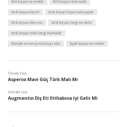
Kirli beyaz ne renktir
Kirli beyaz renk nedir
Kırık beyaz bej mi
Kırık beyaz boya nasıl yapılır
Kırık beyaz ekru mu
Kırık beyaz rengi ne denir
Kırık beyaz renk hangi markadır
Maviyle ne karışırsa beyaz olur
Siyah beyaz ne renktir
Önceki Yazı
Asperox Mavi Güç Türk Malı Mı
Sonraki Yazı
Augmentin Diş Eti Iltihabına Iyi Gelir Mi