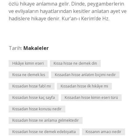
özlü hikaye anlamına gelir. Dinde, peygamberlerin
ve evliyaların hayatlarından kesitler anlatan ayet ve
hadislere hikaye denir. Kur’an-ı Kerim’de Hz.
Tarih:
Makaleler
Hikâye kimin eseri
Kıssa hisse ne demek din
Kıssa ne demek kıs
Kıssadan hisse anlatım biçimi nedir
Kıssadan hisse fabl mi
Kıssadan hisse ilk hikâye mi
Kıssadan hisse kaç sayfa
Kıssadan hisse kimin eseri türü
Kıssadan hisse konusu nedir
Kıssadan hisse ne anlama gelmektedir
Kıssadan hisse ne demek edebiyatta
Kıssanın amacı nedir