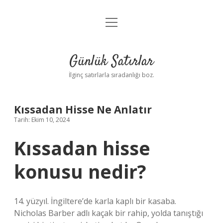
menüyü
Anasayfa
aç
Gizlilik Politikası
Günlük Satırlar
Yasal Uyarı
İlginç satırlarla sıradanlığı boz.
Hakkımızda
Kıssadan Hisse Ne Anlatır
Tarih: Ekim 10, 2024
Kıssadan hisse
konusu nedir?
14. yüzyıl. İngiltere’de karla kaplı bir kasaba.
Nicholas Barber adlı kaçak bir rahip, yolda tanıştığı