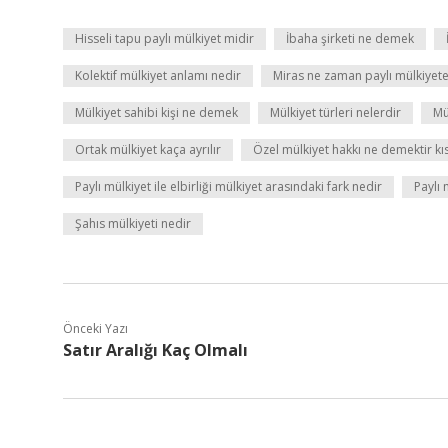
Hisseli tapu paylı mülkiyet midir
İbaha şirketi ne demek
Kolektif mülkiyet anlamı nedir
Miras ne zaman paylı mülkiyet
Mülkiyet sahibi kişi ne demek
Mülkiyet türleri nelerdir
Mü
Ortak mülkiyet kaça ayrılır
Özel mülkiyet hakkı ne demektir kı
Paylı mülkiyet ile elbirliği mülkiyet arasındaki fark nedir
Paylı 
Şahıs mülkiyeti nedir
Önceki Yazı
Satır Aralığı Kaç Olmalı