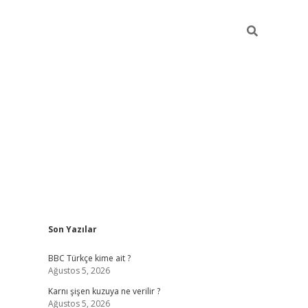
Sidebar
Son Yazılar
vdcasino giriş
BBC Türkçe kime ait ?
Ağustos 5, 2026
Karnı şişen kuzuya ne verilir ?
Ağustos 5, 2026