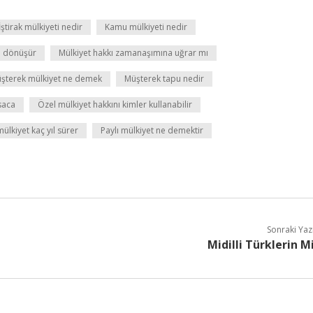
İştirak mülkiyeti nedir
Kamu mülkiyeti nedir
e dönüşür
Mülkiyet hakkı zamanaşımına uğrar mı
şterek mülkiyet ne demek
Müşterek tapu nedir
saca
Özel mülkiyet hakkını kimler kullanabilir
mülkiyet kaç yıl sürer
Paylı mülkiyet ne demektir
Sonraki Yaz
Midilli Türklerin M