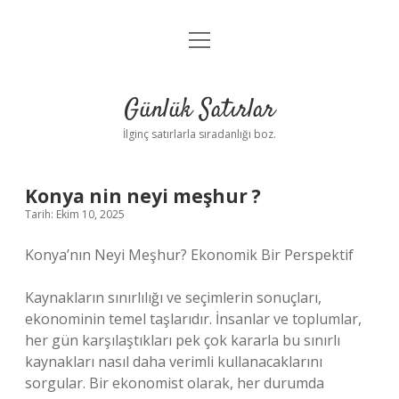
menüyü
Anasayfa
aç
Gizlilik Politikası
Günlük Satırlar
Yasal Uyarı
İlginç satırlarla sıradanlığı boz.
Hakkımızda
Konya nin neyi meşhur ?
Tarih: Ekim 10, 2025
Konya’nın Neyi Meşhur? Ekonomik Bir Perspektif
Kaynakların sınırlılığı ve seçimlerin sonuçları,
ekonominin temel taşlarıdır. İnsanlar ve toplumlar,
her gün karşılaştıkları pek çok kararla bu sınırlı
kaynakları nasıl daha verimli kullanacaklarını
sorgular. Bir ekonomist olarak, her durumda