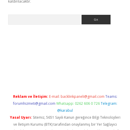
kaldırılacaktır.
Arama
iş
Reklam ve İletişim:
E-mail:
backlinkpaneli@gmail.com
Teams:
forumhizmeti@gmail.com
Whatsapp: 0262 606 0 726
Telegram:
@karabul
Yasal Uyarı:
Sitemiz, 5651 Sayılı Kanun gereğince Bilgi Teknolojileri
ve İletişim Kurumu (BTK) tarafından onaylanmış bir Yer Sağlayıcı