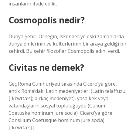
insanların ifade edilir.
Cosmopolis nedir?
Dünya Şehri. Örneğin, İskenderiye eski zamanlarda
dünya dinlerinin ve kültürlerinin bir araya geldiği bir
şehirdi. Bu şehir filozoflar Cosmopolis adını verdi.
Civitas ne demek?
Geç Roma Cumhuriyeti sırasında Cicero’ya göre,
antik Roma’daki Latin medeniyetleri (Latin telaffuzu:
[ˈkiːwɪtaːs]; birkaç medeniyet), yasa kek veya
vatandaşların sosyal topluluğuydu (Culium
Coetuske hominum jure socia). Cicero’ya göre,
Consilium Coetusque hominum jure socia)
[ˈkiːwɪtaːs]]