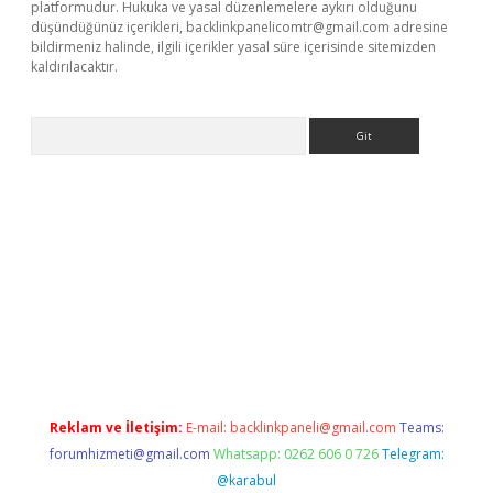
platformudur. Hukuka ve yasal düzenlemelere aykırı olduğunu
düşündüğünüz içerikleri,
backlinkpanelicomtr@gmail.com
adresine
bildirmeniz halinde, ilgili içerikler yasal süre içerisinde sitemizden
kaldırılacaktır.
Arama
vdcasino giriş
Reklam ve İletişim:
E-mail:
backlinkpaneli@gmail.com
Teams:
forumhizmeti@gmail.com
Whatsapp: 0262 606 0 726
Telegram:
@karabul