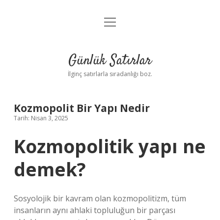
menüyü
Anasayfa
aç
Gizlilik Politikası
Günlük Satırlar
Yasal Uyarı
İlginç satırlarla sıradanlığı boz.
Hakkımızda
Kozmopolit Bir Yapı Nedir
Tarih: Nisan 3, 2025
Kozmopolitik yapı ne
demek?
Sosyolojik bir kavram olan kozmopolitizm, tüm
insanların aynı ahlaki topluluğun bir parçası