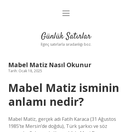
menüyü
Anasayfa
aç
Gizlilik Politikası
Günlük Satırlar
Yasal Uyarı
İlginç satırlarla sıradanlığı boz.
Hakkımızda
Mabel Matiz Nasıl Okunur
Tarih: Ocak 18, 2025
Mabel Matiz isminin
anlamı nedir?
Mabel Matiz, gerçek adı Fatih Karaca (31 Ağustos
1985’te Mersin’de doğdu), Türk şarkıcı ve söz