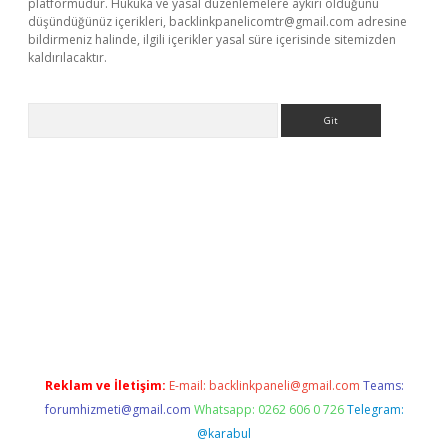
platformudur. Hukuka ve yasal düzenlemelere aykırı olduğunu
düşündüğünüz içerikleri,
backlinkpanelicomtr@gmail.com
adresine
bildirmeniz halinde, ilgili içerikler yasal süre içerisinde sitemizden
kaldırılacaktır.
Arama
iriş
Reklam ve İletişim:
E-mail:
backlinkpaneli@gmail.com
Teams:
forumhizmeti@gmail.com
Whatsapp: 0262 606 0 726
Telegram:
@karabul