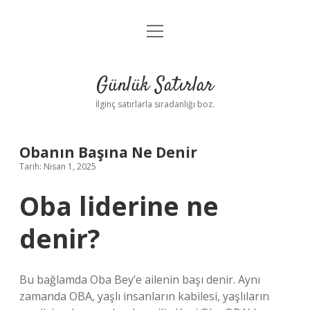
menüyü
Anasayfa
aç
Gizlilik Politikası
Günlük Satırlar
Yasal Uyarı
İlginç satırlarla sıradanlığı boz.
Hakkımızda
Obanın Başına Ne Denir
Tarih: Nisan 1, 2025
Oba liderine ne
denir?
Bu bağlamda Oba Bey’e ailenin başı denir. Aynı
zamanda OBA, yaşlı insanların kabilesi, yaşlıların