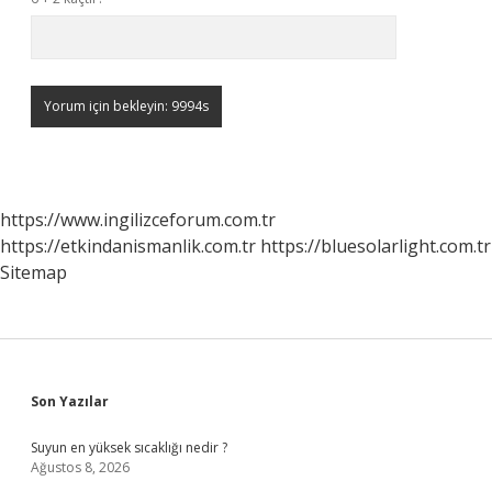
https://www.ingilizceforum.com.tr
https://etkindanismanlik.com.tr
https://bluesolarlight.com.tr
Sitemap
Sidebar
Son Yazılar
Suyun en yüksek sıcaklığı nedir ?
Ağustos 8, 2026