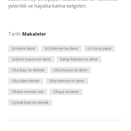
yeterlilik ve hayatta kalma belgeleri.
Tarih:
Makaleler
İzci kime denir
İzci liderine ne denir
İzci ne iş yapar
İzcilerin başına ne denir
Kamp liderine ne denir
Oba başı ne demek
Oba başına ne denir
Oba lideri kimdir
Oba liderine ne denir
Obalar nerede olur
Obaya ne denir
Oymak beyi ne demek