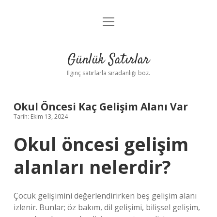
menüyü
Anasayfa
aç
Gizlilik Politikası
Günlük Satırlar
Yasal Uyarı
İlginç satırlarla sıradanlığı boz.
Hakkımızda
Okul Öncesi Kaç Gelişim Alanı Var
Tarih: Ekim 13, 2024
Okul öncesi gelişim
alanları nelerdir?
Çocuk gelişimini değerlendirirken beş gelişim alanı
izlenir. Bunlar; öz bakım, dil gelişimi, bilişsel gelişim,