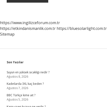
https://www.ingilizceforum.com.tr
https://etkindanismanlik.com.tr
https://bluesolarlight.com.tr
Sitemap
Sidebar
Son Yazılar
Suyun en yüksek sıcaklığı nedir ?
Ağustos 8, 2026
Kadınlarda 3XL kaç beden ?
Ağustos 7, 2026
BBC Türkçe kime ait ?
Ağustos 5, 2026
Karnı şişen kuzuya ne verilir ?